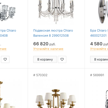
тра Chiaro
Подвесная люстра Chiaro
Бра Chiaro
10408
Валенсия 8 299012508
460021201
66 820
4 580
.
руб.
ру
ичие
Уточняйте наличие
Уточняйте 
В корзину
В корзин
570302
569991