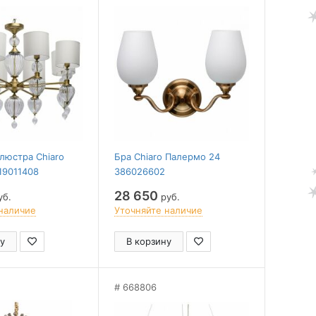
люстра Chiaro
Бра Chiaro Палермо 24
19011408
386026602
28 650
уб.
руб.
наличие
Уточняйте наличие
у
В корзину
668806