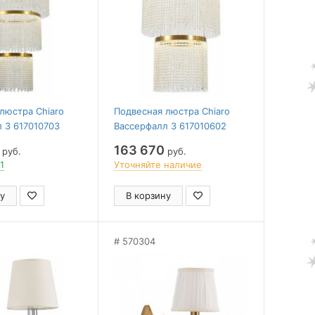
люстра Chiaro
Подвесная люстра Chiaro
 3 617010703
Вассерфалл 3 617010602
163 670
руб.
руб.
1
Уточняйте наличие
у
В корзину
570304