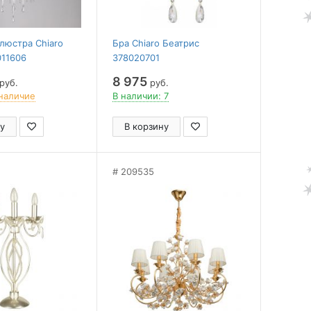
люстра Chiaro
Бра Chiaro Беатрис
011606
378020701
8 975
руб.
руб.
наличие
В наличии: 7
у
В корзину
209535