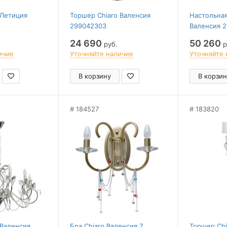
 Летиция
Торшер Chiaro Валенсия
Настольная
299042303
Валенсия 
24 690
50 260
руб.
р
ичие
Уточняйте наличие
Уточняйте 
В корзину
В корзин
184527
183820
 Валенсия
Бра Chiaro Валенсия 7
Торшер Chi