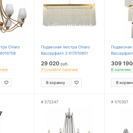
тра Chiaro
Подвесная люстра Chiaro
Подвесная 
86016708
Вассерфалл 3 617010801
Вассерфалл
29 020
309 190
руб.
ичие
Уточняйте наличие
В наличии: 
В корзину
В корзин
572247
570307