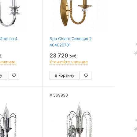
 Инесса 4
Бра Chiaro Сильвия 2
404020701
23 720
б.
руб.
наличие
Уточняйте наличие
у
В корзину
569990