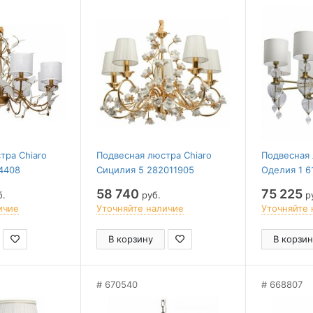
тра Chiaro
Подвесная люстра Chiaro
Подвесная 
4408
Сицилия 5 282011905
Оделия 1 6
58 740
75 225
б.
руб.
р
ичие
Уточняйте наличие
Уточняйте 
В корзину
В корзин
670540
668807