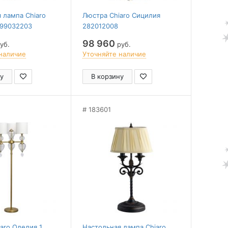
 лампа Chiaro
Люстра Chiaro Сицилия
299032203
282012008
98 960
уб.
руб.
наличие
Уточняйте наличие
у
В корзину
183601
aro Оделия 1
Настольная лампа Chiaro