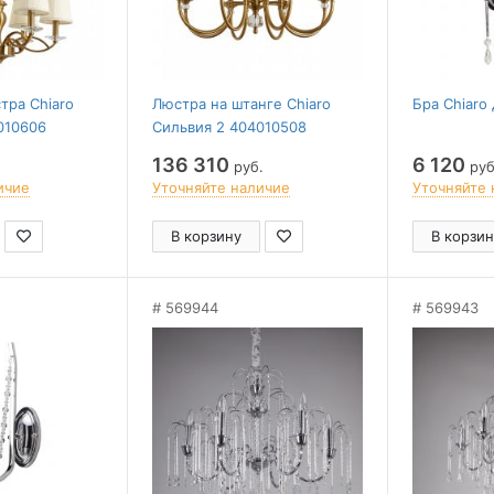
тра Chiaro
Люстра на штанге Chiaro
Бра Chiaro
010606
Сильвия 2 404010508
136 310
6 120
руб.
руб
ичие
Уточняйте наличие
Уточняйте 
В корзину
В корзин
569944
569943