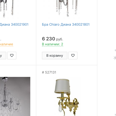
 Диана 340021901
Бра Chiaro Диана 340021801
6 230
.
руб.
наличие
В наличии: 2
у
В корзину
527131