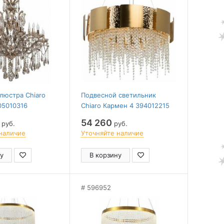
люстра Chiaro
Подвесной светильник
05010316
Chiaro Кармен 4 394012215
54 260
руб.
руб.
наличие
Уточняйте наличие
у
В корзину
596952