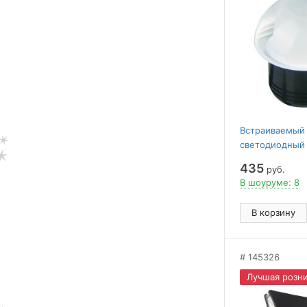
Встраиваемый
светодиодный
Horoz Lisa 016
435
руб.
В шоуруме: 8
В корзину
145326
Лучшая розни