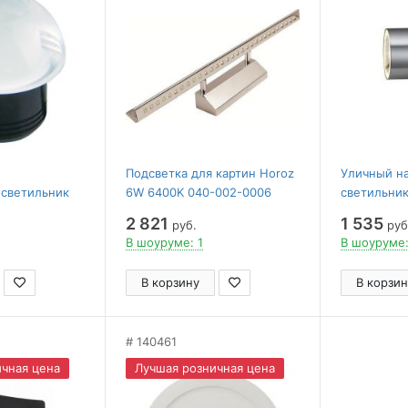
Подсветка для картин Horoz
Уличный н
 светильник
6W 6400K 040-002-0006
светильник
-031-0003
(HL6652L)
0001 (HL26
2 821
1 535
руб.
руб
В шоуруме: 1
В шоуруме:
В корзину
В корзин
140461
чная цена
Лучшая розничная цена