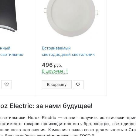
енный
Встраиваемый
 светильник
светодиодный светильник
00K 076-006-
Horoz Slim-15 15W 2700K
496
руб.
056-003-0015
В шоуруме: 1
В корзину
oz Electric: за нами будущее!
светильники Horoz Electric — значит получить эстетически пр
ортименте товаров производителя есть бра, люстры, светодиод
шленного назначения. Компания начала свою деятельность в Стам
к. Все устройства сертифицированы по ГОСТ-Р.