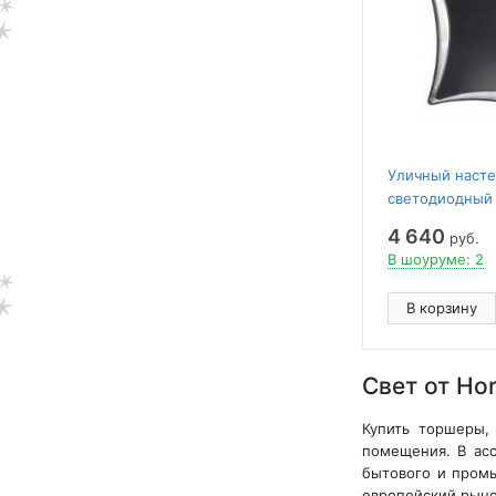
Уличный наст
светодиодный
Horoz 5.5W 40
4 640
руб.
0006 (HL240L)
В шоуруме: 2
В корзину
Свет от Hor
Купить торшеры, 
помещения. В асс
бытового и промы
европейский рыно