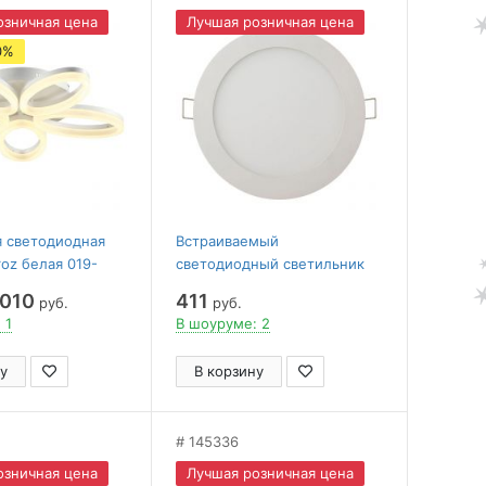
озничная цена
Лучшая розничная цена
0%
я светодиодная
Встраиваемый
oz белая 019-
светодиодный светильник
Horoz Slim-12 12W 2700K
 010
411
руб.
руб.
056-003-0012
 1
В шоуруме: 2
у
В корзину
145336
озничная цена
Лучшая розничная цена