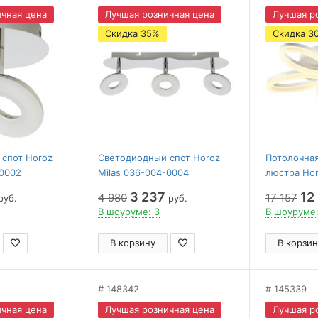
чная цена
Лучшая розничная цена
Лучшая р
Скидка 35%
Скидка 3
спот Horoz
Светодиодный спот Horoz
Потолочна
-0002
Milas 036-004-0004
люстра Hor
(HL7143L)
005-0040
3 237
12
4 980
17 157
руб.
руб.
В шоуруме: 3
В шоуруме:
В корзину
В корзин
148342
145339
чная цена
Лучшая розничная цена
Лучшая р