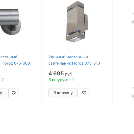
астенный
Уличный настенный
 Horoz 075-008-
светильник Horoz 075-010-
5)
0002 (HL247)
4 695
.
руб.
 2
В шоуруме: 1
у
В корзину