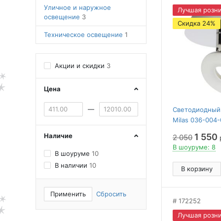
Уличное и наружное
Лучшая розни
освещение
3
Скидка 24%
Техническое освещение
1
Акции и скидки
3
Цена
—
Светодиодный 
Milas 036-004
(HL7141L)
Наличие
1 550
2 050
В шоуруме: 8
В шоуруме
10
В наличии
10
В корзину
Применить
Сбросить
172252
Лучшая розни