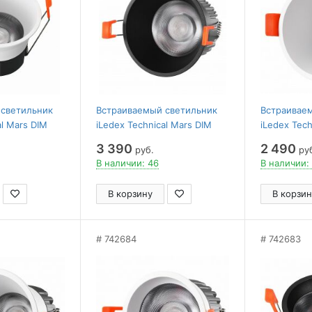
 светильник
Встраиваемый светильник
Встраивае
al Mars DIM
iLedex Technical Mars DIM
iLedex Tech
3000K-24DG-
212-12W-D95-3000K-24DG-
207-7W-D7
3 390
2 490
руб.
ру
BK
В наличии: 46
В наличии:
В корзину
В корзин
742684
742683