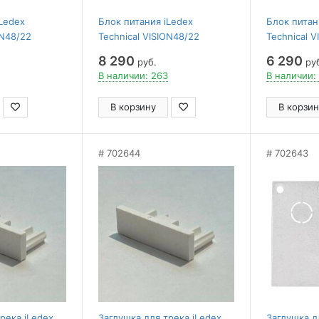
Ledex
Блок питания iLedex
Блок питан
ON48/22
Technical VISION48/22
Technical 
22-027-350W
POWER MW 4822-027-200W
POWER MW 
8 290
6 290
руб.
ру
В наличии: 263
В наличии:
В корзину
В корзин
702644
702643
река iLedex
Заглушка для трека iLedex
Заглушка д