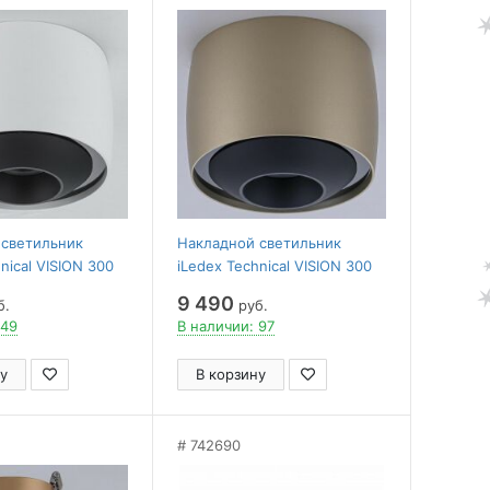
 светильник
Накладной светильник
nical VISION 300
iLedex Technical VISION 300
CHM
9 490
б.
руб.
 49
В наличии: 97
у
В корзину
742690