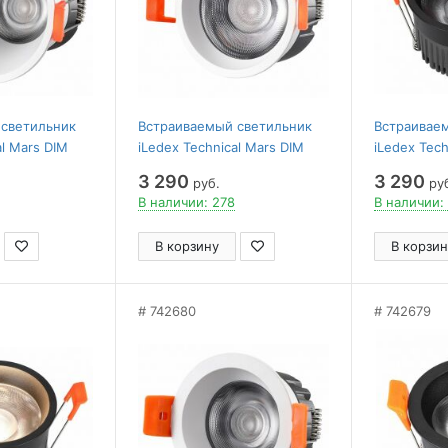
 светильник
Встраиваемый светильник
Встраивае
al Mars DIM
iLedex Technical Mars DIM
iLedex Tech
000K-24DG-WH
112-12W-D80-4000K-24DG-
112-12W-D
3 290
3 290
руб.
ру
WH
В наличии: 278
В наличии:
В корзину
В корзин
742680
742679