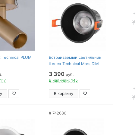
x Technical PLUM
Встраиваемый светильник
iLedex Technical Mars DIM
212-12W-D95-4000K-24DG-
3 390
б.
руб.
BK
117
В наличии: 145
у
В корзину
742686