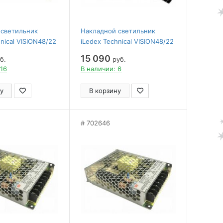
 светильник
Накладной светильник
nical VISION48/22
iLedex Technical VISION48/22
2-004-L300-12W-
SMART 4822-003-L462-24W-
15 090
б.
руб.
38DG-WH
 16
В наличии: 6
у
В корзину
702646