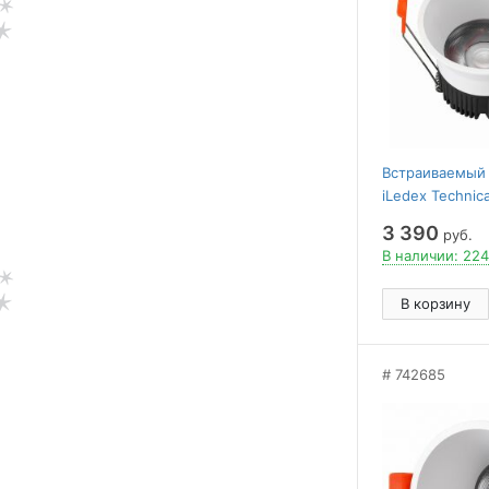
Встраиваемый
iLedex Technic
212-12W-D95-
3 390
руб.
WH
В наличии: 224
В корзину
742685