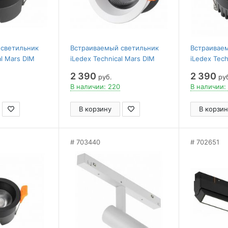
 светильник
Встраиваемый светильник
Встраивае
al Mars DIM
iLedex Technical Mars DIM
iLedex Tech
3000K-24DG-BK
107-7W-D64-4000K-24DG-WH
107-7W-D6
2 390
2 390
руб.
ру
В наличии: 220
В наличии:
В корзину
В корзин
703440
702651