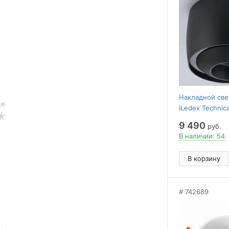
Накладной све
iLedex Technic
BK
9 490
руб.
В наличии: 54
В корзину
742689