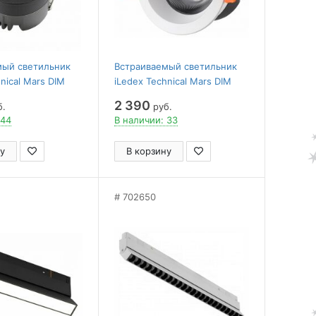
мый светильник
Встраиваемый светильник
nical Mars DIM
iLedex Technical Mars DIM
4-4000K-24DG-BK
107-7W-D64-3000K-24DG-WH
2 390
б.
руб.
 44
В наличии: 33
у
В корзину
702650