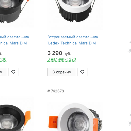
мый светильник
Встраиваемый светильник
nical Mars DIM
iLedex Technical Mars DIM
80-4000K-24DG-BK
112-12W-D80-3000K-24DG-
3 290
б.
руб.
WH
 138
В наличии: 220
у
В корзину
742678