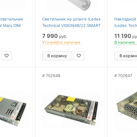
 светильник
Светильник на штанге iLedex
Накладной
al Mars DIM
Technical VISION48/22 SMART
iLedex Tech
000K-24DG-BK
4822-005-D34-8W-40DG-WH
SMART 482
7 990
11 190
руб.
ру
110DG-BK
Уточняйте наличие
В наличии:
В корзину
В корзин
702648
702647