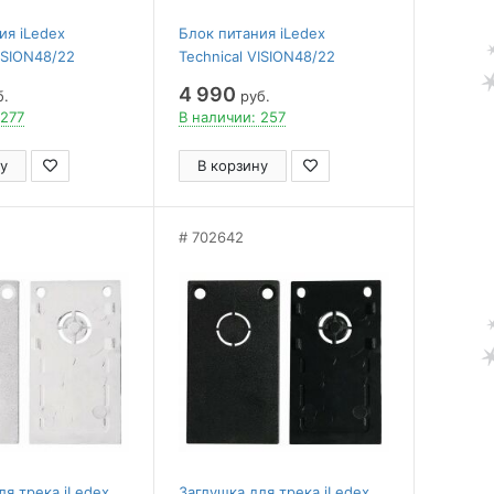
ия iLedex
Блок питания iLedex
VISION48/22
Technical VISION48/22
4822-027-150W
POWER MW 4822-027-100W
4 990
б.
руб.
 277
В наличии: 257
у
В корзину
702642
ля трека iLedex
Заглушка для трека iLedex