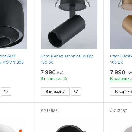
тильник
Спот iLedex Technical PLUM
Спот iLede
al VISION 300
100 BK
100 BR
7 990
7 990
руб.
ру
В наличии: 45
В наличии: 
В корзину
В корзин
742688
742687