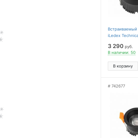
Встраиваемый
iLedex Technic
112-12W-D80-
3 290
руб.
В наличии: 50
В корзину
742677