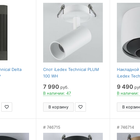
nical Delta
Спот iLedex Technical PLUM
Накладной
P
100 WH
iLedex Tech
WH
7 990
9 490
руб.
ру
В наличии: 47
В наличии:
В корзину
В корзин
746715
746714