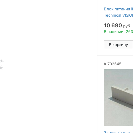
Блок питания i
Technical VISI
POWER MW 48
10 690
руб.
В наличии: 263
В корзину
702645
Заглушка для т