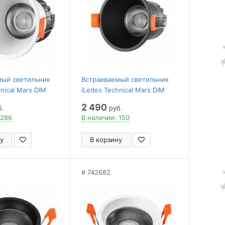
мый светильник
Встраиваемый светильник
nical Mars DIM
iLedex Technical Mars DIM
5-4000K-24DG-WH
207-7W-D75-4000K-24DG-BK
2 490
б.
руб.
 286
В наличии: 150
у
В корзину
742682