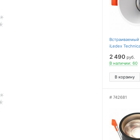
Встраиваемый
iLedex Technic
207-7W-D75-3
2 490
руб.
В наличии: 60
В корзину
742681