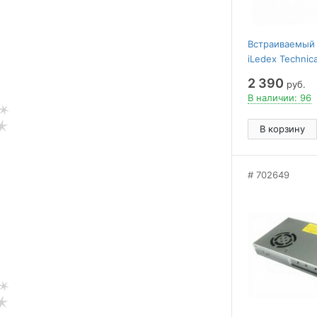
Встраиваемый
iLedex Technic
107-7W-D64-3
2 390
руб.
В наличии: 96
В корзину
702649