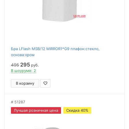
Бра LFlash MSB/12 MIRROR1*G9 плафон:стекло,
основа:хром
295
495
руб.
В шоуруме: 2
В корзину
51287
Лучшая розничная цена
Скидка 40%