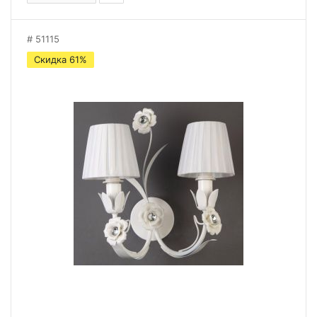
51115
Скидка 61%