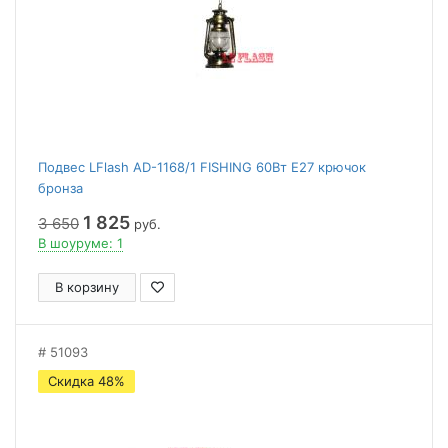
Подвес LFlash AD-1168/1 FISHING 60Вт Е27 крючок
бронза
1 825
3 650
руб.
В шоуруме: 1
В корзину
51093
Скидка 48%