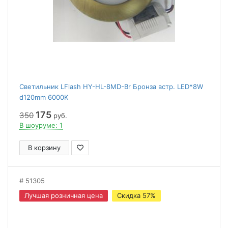
Светильник LFlash HY-HL-8MD-Br Бронза встр. LED*8W
d120mm 6000K
175
350
руб.
В шоуруме: 1
В корзину
51305
Лучшая розничная цена
Скидка 57%