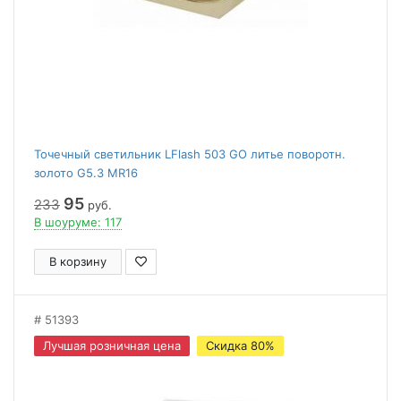
Точечный светильник LFlash 503 GO литье поворотн.
золото G5.3 MR16
95
233
руб.
В шоуруме: 117
В корзину
51393
Лучшая розничная цена
Скидка 80%