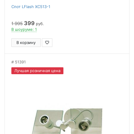
Спот LFlash XC513-1
399
1 995
руб.
В шоуруме: 1
В корзину
51391
Лучшая розничная цена