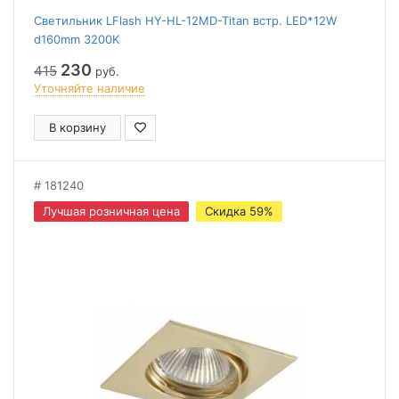
Светильник LFlash HY-HL-12MD-Titan встр. LED*12W
d160mm 3200K
230
415
руб.
Уточняйте наличие
В корзину
181240
Лучшая розничная цена
Скидка 59%