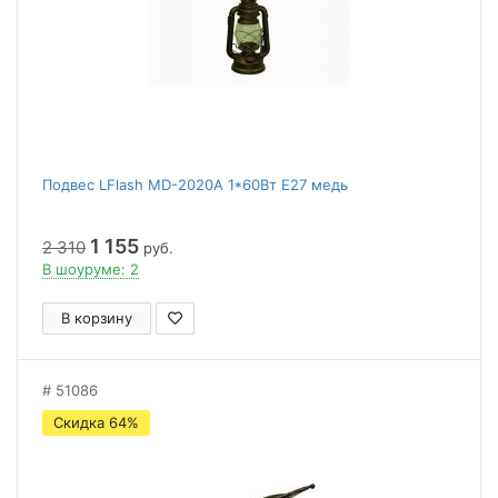
Подвес LFlash МD-2020A 1*60Вт Е27 медь
1 155
2 310
руб.
В шоуруме: 2
В корзину
51086
Скидка 64%