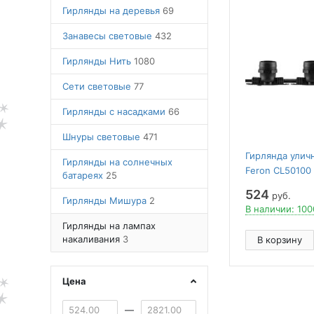
Гирлянды на деревья
69
Занавесы световые
432
Гирлянды Нить
1080
Сети световые
77
Гирлянды с насадками
66
Шнуры световые
471
Гирлянда улич
Гирлянды на солнечных
Feron CL50100
батареях
25
524
руб.
Гирлянды Мишура
2
В наличии: 100
Гирлянды на лампах
накаливания
3
В корзину
Цена
—