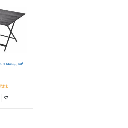
ол складной
о
ичие