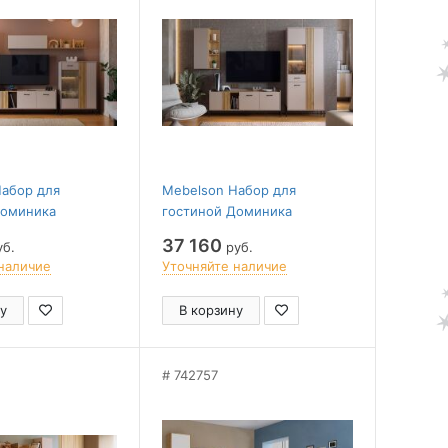
Набор для
Mebelson Набор для
Доминика
гостиной Доминика
37 160
б.
руб.
наличие
Уточняйте наличие
у
В корзину
742757