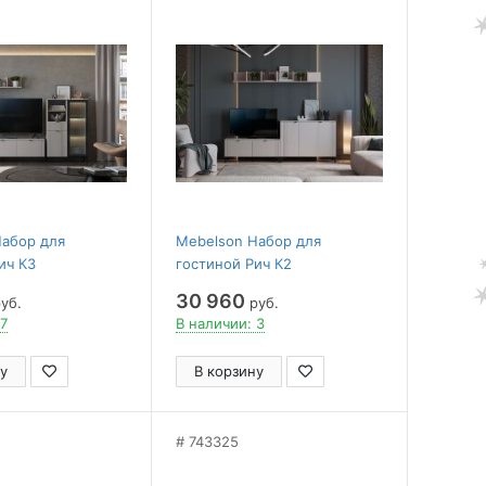
Набор для
Mebelson Набор для
ич К3
гостиной Рич К2
30 960
уб.
руб.
 7
В наличии: 3
у
В корзину
743325