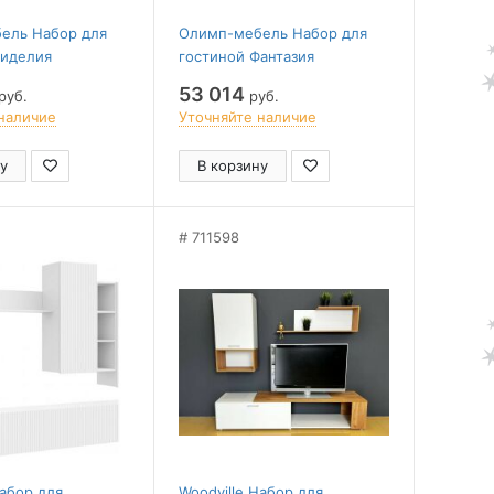
ель Набор для
Олимп-мебель Набор для
Фиделия
гостиной Фантазия
53 014
руб.
руб.
наличие
Уточняйте наличие
у
В корзину
711598
Набор для
Woodville Набор для