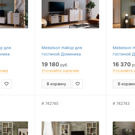
р для
Mebelson Набор для
Mebelson 
иника
гостиной Доминика
гостиной 
19 180
16 370
руб.
р
ичие
Уточняйте наличие
Уточняйте 
В корзину
В корзин
742745
742743