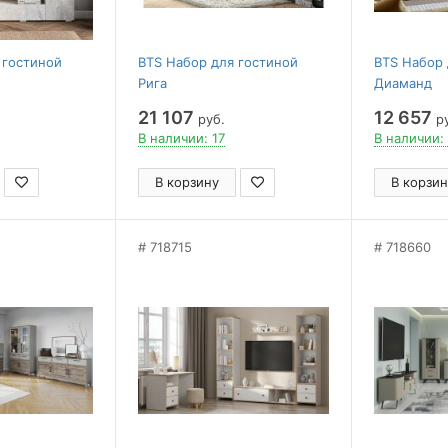
 гостиной
BTS Набор для гостиной
BTS Набор 
Рига
Диаманд
21 107
12 657
руб.
ру
В наличии: 17
В наличии:
В корзину
В корзин
718715
718660