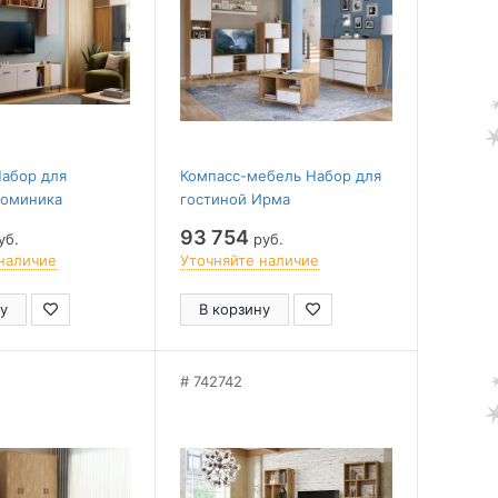
Набор для
Компасс-мебель Набор для
Доминика
гостиной Ирма
93 754
уб.
руб.
наличие
Уточняйте наличие
у
В корзину
742742