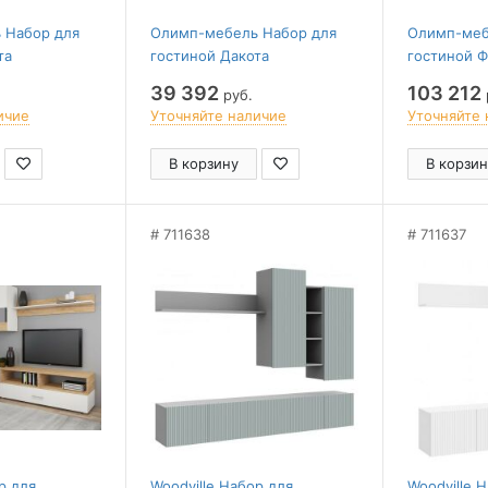
 Набор для
Олимп-мебель Набор для
Олимп-меб
та
гостиной Дакота
гостиной 
39 392
103 212
руб.
ичие
Уточняйте наличие
Уточняйте 
В корзину
В корзин
711638
711637
р для
Woodville Набор для
Woodville 