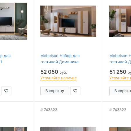
р для
Mebelson Набор для
Mebelson 
1
гостиной Доминика
гостиной 
52 050
51 250
руб.
ру
Уточняйте наличие
Уточняйте 
В корзину
В корзин
743323
743322