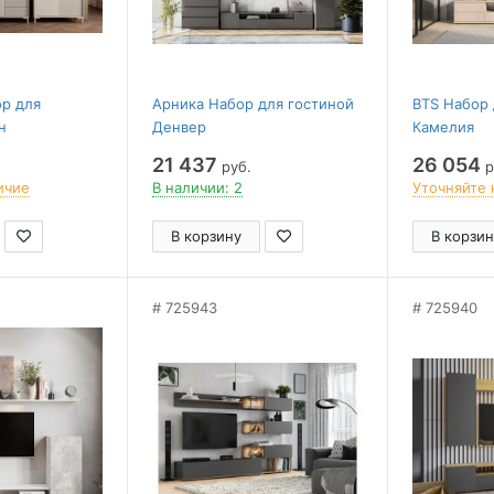
р для
Арника Набор для гостиной
BTS Набор 
н
Денвер
Камелия
21 437
26 054
руб.
р
ичие
В наличии: 2
Уточняйте 
В корзину
В корзин
725943
725940