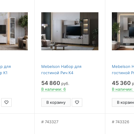
р для
Mebelson Набор для
Mebelson 
р К1
гостиной Рич К4
гостиной Р
54 860
45 360
руб.
р
В наличии: 6
В наличии:
В корзину
В корзин
743327
743326