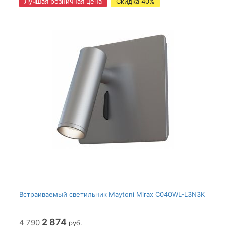
Лучшая розничная цена
Скидка 40%
Встраиваемый cветильник Maytoni Mirax C040WL-L3N3K
2 874
4 790
руб.