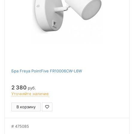
Бра Freya PointFive FR10006CW-L6W
2 380
руб.
Уточняйте наличие
В корзину
475085