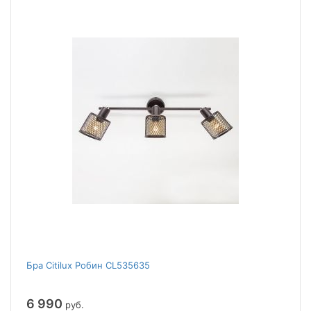
Бра Citilux Робин CL535635
6 990
руб.