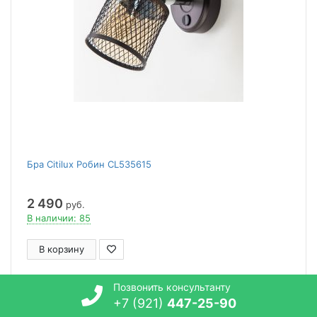
Бра Citilux Робин CL535615
2 490
руб.
В наличии: 85
В корзину
Позвонить консультанту
351736
+7 (921)
447-25-90