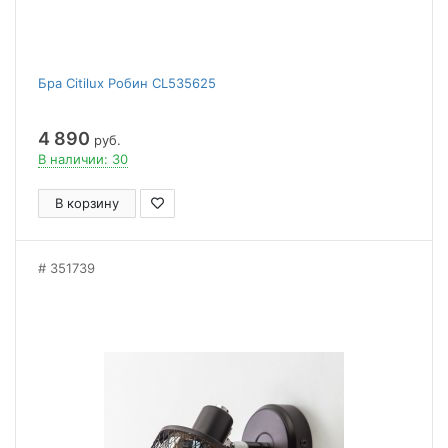
Бра Citilux Робин CL535625
4 890
руб.
В наличии: 30
В корзину
351739