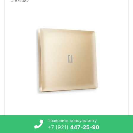
672082
Позвонить консультанту
Клавиша для выключателя одноклавишного c
+7 (921)
447-25-90
подсветкой Ambrella Volt Quant AP6020