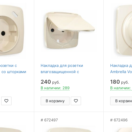
розетки с
Накладка для розетки
Накладка 
 со шторками
влагозащищенной с
Ambrella V
 и C Ambrella
заземлением и со шторками
240
180
руб.
руб.
100
с крышкой Ambrella Volt
В наличии: 289
В наличии:
Quant OP3080
В корзину
В корзин
672497
672496