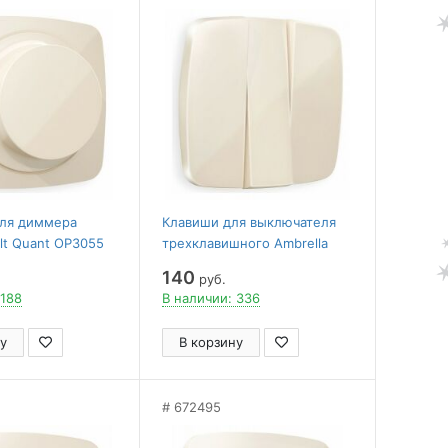
для диммера
Клавиши для выключателя
olt Quant OP3055
трехклавишного Ambrella
Volt Quant OP3050
140
руб.
 188
В наличии: 336
у
В корзину
672495