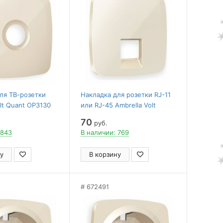
ля ТВ-розетки
Накладка для розетки RJ-11
olt Quant OP3130
или RJ-45 Ambrella Volt
Quant OP3120
70
руб.
 843
В наличии: 769
у
В корзину
672491