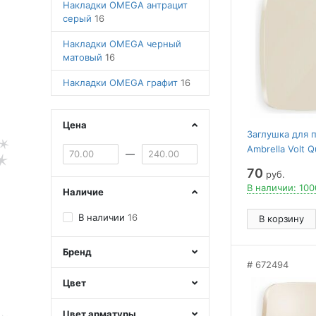
Накладки OMEGA антрацит
серый
16
Накладки OMEGA черный
матовый
16
Накладки OMEGA графит
16
Цена
Заглушка для 
Ambrella Volt 
—
70
руб.
В наличии: 100
Наличие
В наличии
16
В корзину
Бренд
672494
Цвет
Цвет арматуры