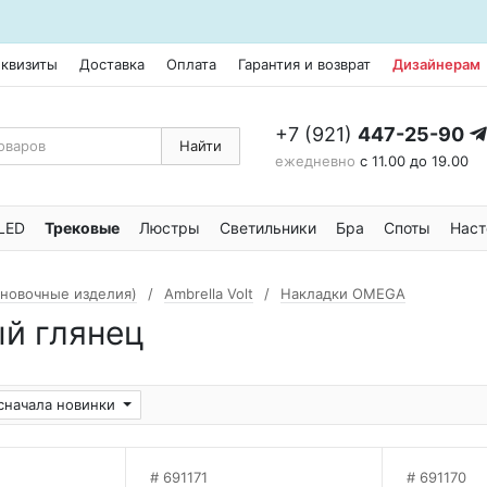
еквизиты
Доставка
Оплата
Гарантия и возврат
Дизайнерам
+7 (921)
447-25-90
Найти
ежедневно
с 11.00 до 19.00
LED
Трековые
Люстры
Светильники
Бра
Споты
Наст
ановочные изделия)
Ambrella Volt
Накладки OMEGA
й глянец
сначала новинки
691171
691170