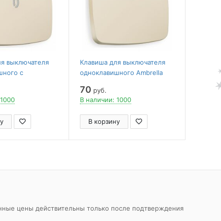
ля выключателя
Клавиша для выключателя
шного c
одноклавишного Ambrella
 Ambrella Volt
Volt Quant OP3010
70
руб.
020
 1000
В наличии: 1000
у
В корзину
азанные цены действительны только после подтверждения