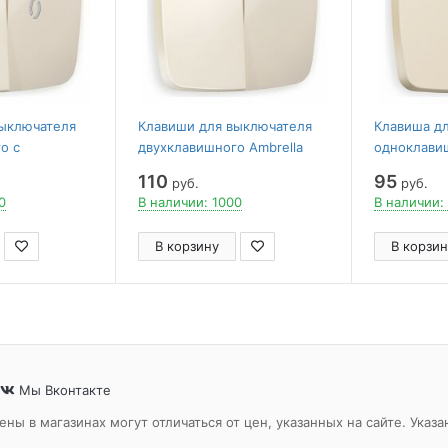
выключателя
Клавиши для выключателя
Клавиша д
о c
двухклавишного Ambrella
одноклави
rella Volt
Volt Quant OP3030
подсветкой
110
95
руб.
руб.
Quant OP3
0
В наличии: 1000
В наличии:
В корзину
В корзин
Мы Вконтакте
ены в магазинах могут отличаться от цен, указанных на сайте. Ук