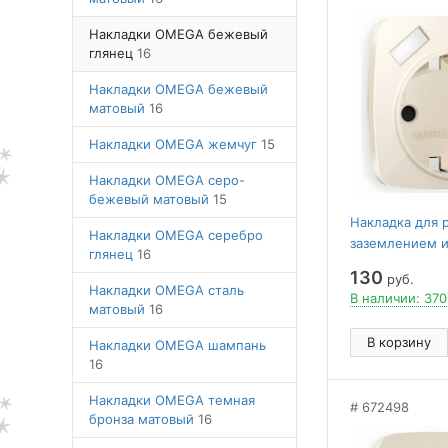
Накладки OMEGA бежевый
глянец
16
Накладки OMEGA бежевый
матовый
16
Накладки OMEGA жемчуг
15
Накладки OMEGA серо-
бежевый матовый
15
Накладка для 
Накладки OMEGA серебро
заземлением и
глянец
16
и 2хUSB type A
130
руб.
Volt Quant OP3
Накладки OMEGA сталь
В наличии: 370
матовый
16
В корзину
Накладки OMEGA шампань
16
Накладки OMEGA темная
672498
бронза матовый
16