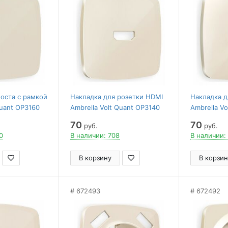
поста с рамкой
Накладка для розетки HDMI
Накладка д
Quant OP3160
Ambrella Volt Quant OP3140
Ambrella V
70
70
руб.
руб.
0
В наличии: 708
В наличии:
В корзину
В корзин
672493
672492