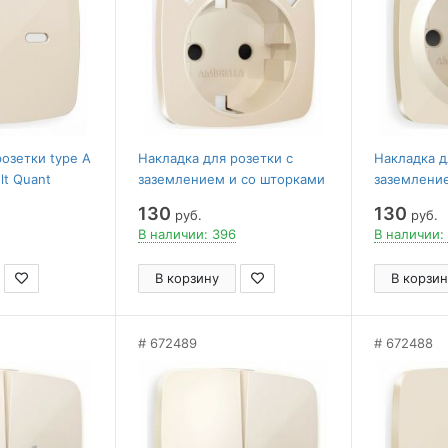
озетки type A
Накладка для розетки с
Накладка д
lt Quant
заземлением и со шторками
заземлени
и 2хUSB type A Ambrella Volt
Ambrella V
130
130
руб.
руб.
Quant OP3090
В наличии: 396
В наличии:
В корзину
В корзин
672489
672488