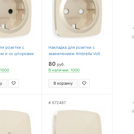
ля розетки с
Накладка для розетки с
ем и со шторками
заземлением Ambrella Volt
olt Quant OP3070
Quant OP3060
80
руб.
 1000
В наличии: 1000
у
В корзину
672487