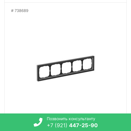
738689
Позвонить консультанту
+7 (921)
447-25-90