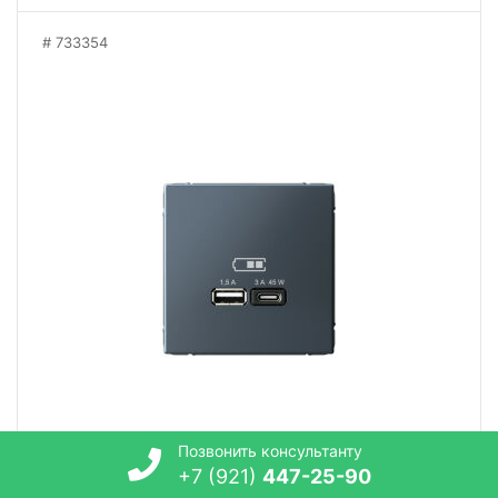
733354
Позвонить консультанту
+7 (921)
447-25-90