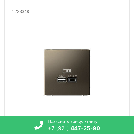
733348
Позвонить консультанту
+7 (921)
447-25-90