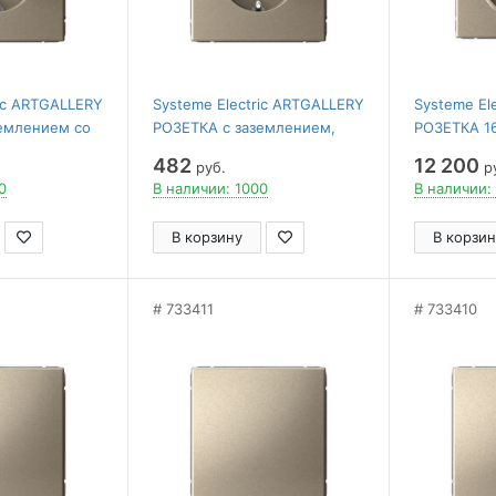
ric ARTGALLERY
Systeme Electric ARTGALLERY
Systeme El
емлением со
РОЗЕТКА с заземлением,
РОЗЕТКА 16
, механизм,
16А, механизм, ШАМПАНЬ
5В/2,4А/3,0
482
12 200
руб.
р
механизм
0
В наличии: 1000
В наличии:
В корзину
В корзин
733411
733410