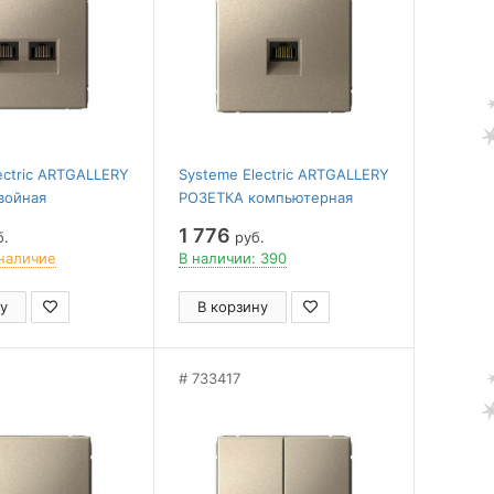
ectric ARTGALLERY
Systeme Electric ARTGALLERY
войная
РОЗЕТКА компьютерная
ная RJ45+RJ45,
RJ45, кат. 5е, механизм,
1 776
б.
руб.
ханизм,
ШАМПАНЬ
наличие
В наличии: 390
у
В корзину
733417