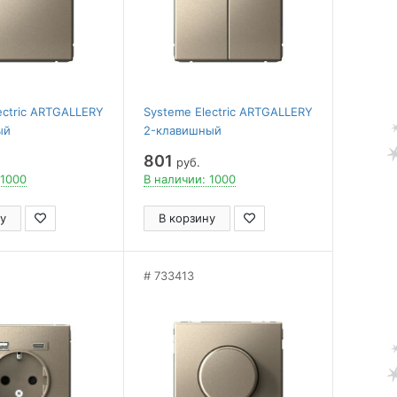
ectric ARTGALLERY
Systeme Electric ARTGALLERY
ый
2-клавишный
ЕЛЬ, сх.6, 10АХ,
ВЫКЛЮЧАТЕЛЬ, сх.5, 10АХ,
801
руб.
, ШАМПАНЬ
механизм, ШАМПАНЬ
 1000
В наличии: 1000
у
В корзину
733413