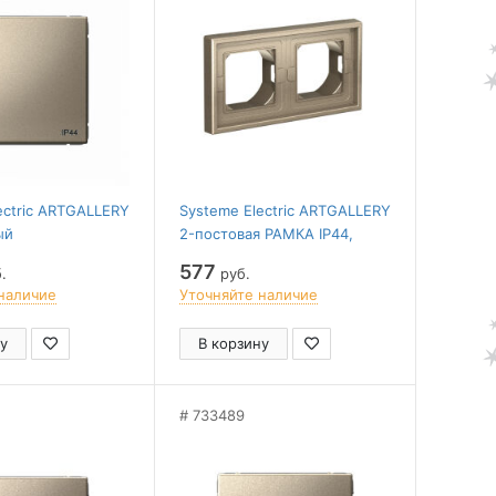
ectric ARTGALLERY
Systeme Electric ARTGALLERY
ый
2-постовая РАМКА IP44,
ТЕЛЬ IP44, 10АХ,
ШАМПАНЬ
577
.
руб.
, ШАМПАНЬ
наличие
Уточняйте наличие
у
В корзину
733489