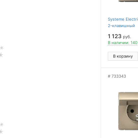
Systeme Elect
2-клавишный
ВЫКЛЮЧАТЕЛ
1 123
руб.
КНОПОЧНЫЙ, сх
В наличии: 140
механизм, Ш
В корзину
733343