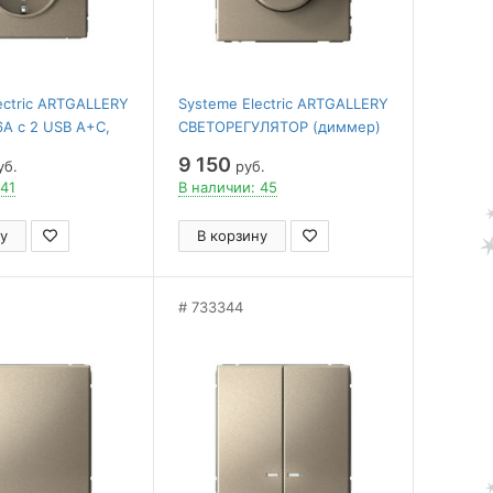
ectric ARTGALLERY
Systeme Electric ARTGALLERY
А с 2 USB A+C,
СВЕТОРЕГУЛЯТОР (диммер)
А, 2х5В/1,5А,
повор-нажим, LED, RC,
9 150
уб.
руб.
, ШАМПАНЬ
400Вт, механизм, ШАМПАНЬ
 41
В наличии: 45
у
В корзину
733344