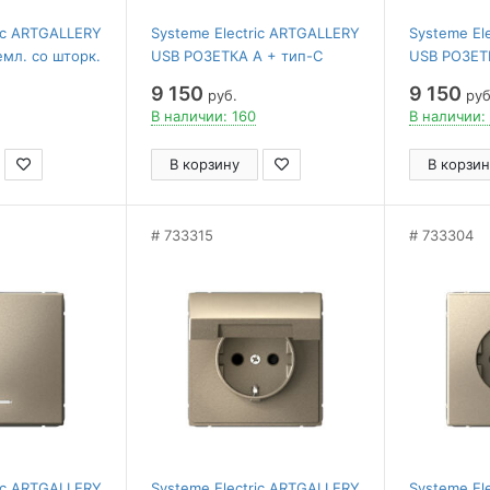
ric ARTGALLERY
Systeme Electric ARTGALLERY
Systeme El
емл. со шторк.
USB РОЗЕТКА A + тип-C
USB РОЗЕТ
, IP20,
45Вт высокоскор.заряд. QC,
высокоскор
9 150
9 150
руб.
руб
АМПАНЬ
PD, механизм, ШАМПАНЬ
механизм
В наличии: 160
В наличии:
В корзину
В корзин
733315
733304
ric ARTGALLERY
Systeme Electric ARTGALLERY
Systeme El