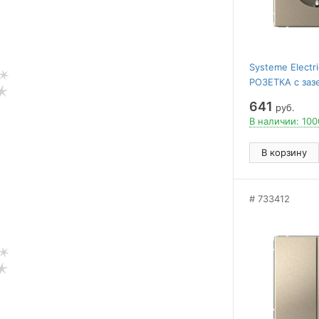
Systeme Elect
РОЗЕТКА с заз
шторками, 16А
641
руб.
ШАМПАНЬ
В наличии: 100
В корзину
733412