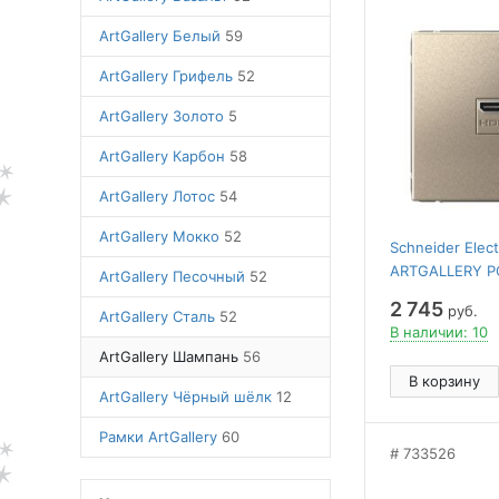
ArtGallery Белый
59
ArtGallery Грифель
52
ArtGallery Золото
5
ArtGallery Карбон
58
ArtGallery Лотос
54
ArtGallery Мокко
52
Schneider Elect
ARTGALLERY Р
ArtGallery Песочный
52
механизм, Ш
2 745
руб.
ArtGallery Сталь
52
В наличии: 10
ArtGallery Шампань
56
В корзину
ArtGallery Чёрный шёлк
12
Рамки ArtGallery
60
733526