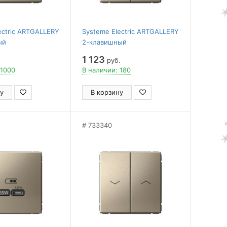
ectric ARTGALLERY
Systeme Electric ARTGALLERY
ый
2-клавишный
Ь, сх.1, 10АХ,
ВЫКЛЮЧАТЕЛЬ с
1 123
руб.
подсветкой, сх.5а, 10АХ,
 1000
В наличии: 180
механизм, ШАМПАНЬ
у
В корзину
733340