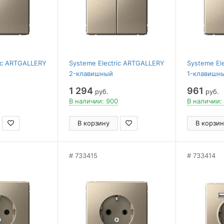
ric ARTGALLERY
Systeme Electric ARTGALLERY
Systeme El
2-клавишный
1-клавишн
, сх.7, 10АХ,
ПЕРЕКЛЮЧАТЕЛЬ, сх.6/2,
ПЕРЕКЛЮЧАТ
1 294
961
руб.
руб.
10АХ, механизм, ШАМПАНЬ
механизм
В наличии: 900
В наличии:
В корзину
В корзин
733415
733414