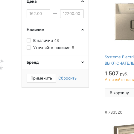
Цена
—
Наличие
В наличии
48
Уточняйте наличие
8
Systeme Elect
Бренд
ВЫКЛЮЧАТЕЛЬ
10А, без заде
1 507
руб.
быстр.клемм.
Применить
Сбросить
Уточняйте нал
В корзину
733520