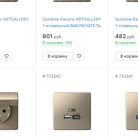
ric ARTGALLERY
Systeme Electric ARTGALLERY
Systeme El
1-клавишный ВЫКЛЮЧАТЕЛЬ
1-клавишн
Ь
КНОПОЧНЫЙ, 10А,
ВЫКЛЮЧАТЕЛ
801
482
руб.
руб.
.2, 10А,
механизм, ШАМПАНЬ
ШАМПАНЬ
В наличии: 100
В наличии:
АМПАНЬ
В корзину
В корзин
733342
733341