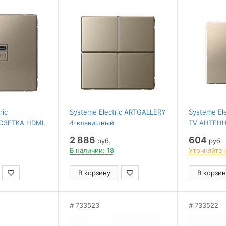
ric
Systeme Electric ARTGALLERY
Systeme El
ОЗЕТКА HDMI,
4-клавишный
TV АНТЕНН
АМПАНЬ
ВЫКЛЮЧАТЕЛЬ
механизм
2 886
604
руб.
руб.
СЦЕНАРНЫЙ, сх. 1,
В наличии: 18
Уточняйте 
ШАМПАНЬ
В корзину
В корзин
733523
733522