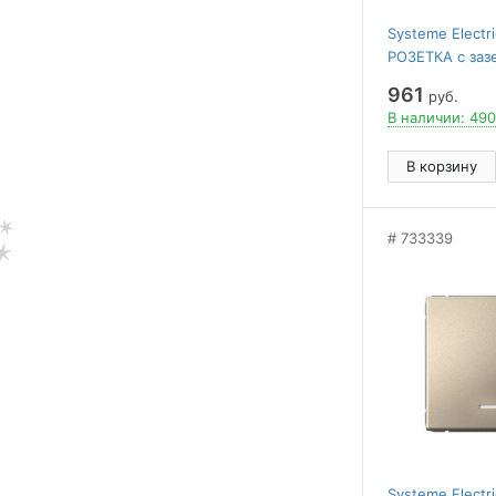
Systeme Elect
РОЗЕТКА с заз
с крышкой, 16А
961
руб.
механизм, Ш
В наличии: 490
В корзину
733339
Systeme Elect