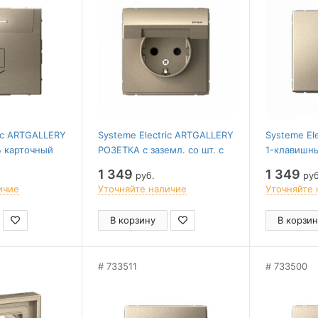
ric ARTGALLERY
Systeme Electric ARTGALLERY
Systeme El
 карточный
РОЗЕТКА с заземл. со шт. с
1-клавишн
ржки времени,
крышк, 16А, IP44, механизм,
ПЕРЕКЛЮЧА
1 349
1 349
руб.
руб
, ШАМПАНЬ
ШАМПАНЬ
механизм
ичие
Уточняйте наличие
Уточняйте 
В корзину
В корзин
733511
733500