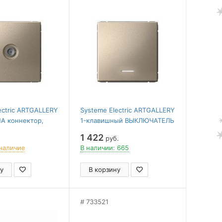
ectric ARTGALLERY
Systeme Electric ARTGALLERY
А коннектор,
1-клавишный ВЫКЛЮЧАТЕЛЬ
, ШАМПАНЬ
КНОПОЧНЫЙ с подсв., 10А,
1 422
руб.
механизм, ШАМПАНЬ
наличие
В наличии: 665
у
В корзину
733521