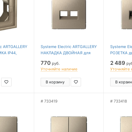
ric ARTGALLERY
Systeme Electric ARTGALLERY
Systeme El
МКА IP44,
НАКЛАДКА ДВОЙНАЯ для
РОЗЕТКА д
информационных функций
компьютер
770
2 489
руб.
ру
типа Keystone, ШАМПАНЬ
кат. 5е, ме
Уточняйте наличие
Уточняйте 
ШАМПАНЬ
В корзину
В корзин
733419
733418