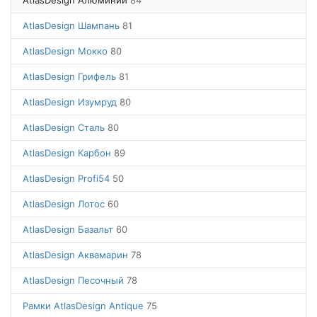
AtlasDesign Алюминий
84
AtlasDesign Шампань
81
AtlasDesign Мокко
80
AtlasDesign Грифель
81
AtlasDesign Изумруд
80
AtlasDesign Сталь
80
AtlasDesign Карбон
89
AtlasDesign Profi54
50
AtlasDesign Лотос
60
AtlasDesign Базальт
60
AtlasDesign Аквамарин
78
AtlasDesign Песочный
78
Рамки AtlasDesign Antique
75