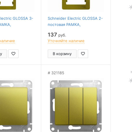
lectric GLOSSA 3-
Schneider Electric GLOSSA 2-
РАМКА,
постовая РАМКА,
ая,
вертикальная,
137
руб.
ОВЫЙ
ФИСТАШКОВЫЙ
наличие
Уточняйте наличие
у
В корзину
321185