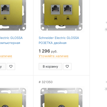
Electric GLOSSA
Schneider Electric GLOSSA
омпьютерная
РОЗЕТКА двойная
E, механизм,
компьютерная RJ45+RJ45,
1 296
руб.
ОВЫЙ
кат.5E, механизм,
наличие
Уточняйте наличие
ФИСТАШКОВЫЙ
у
В корзину
321350