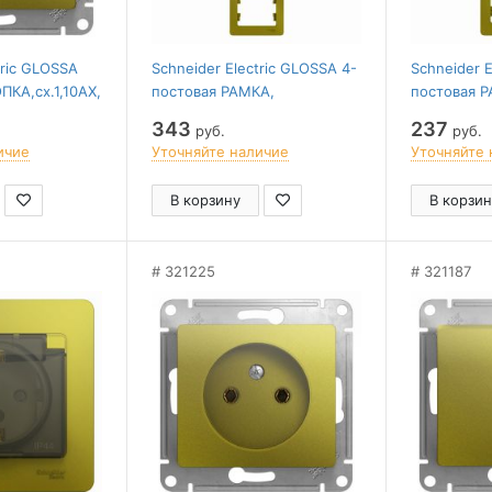
tric GLOSSA
Schneider Electric GLOSSA 4-
Schneider E
КА,сх.1,10AX,
постовая РАМКА,
постовая 
СТАШКОВЫЙ
вертикальная,
вертикальн
343
237
руб.
руб.
ФИСТАШКОВЫЙ
ФИСТАШК
ичие
Уточняйте наличие
Уточняйте 
В корзину
В корзин
321225
321187