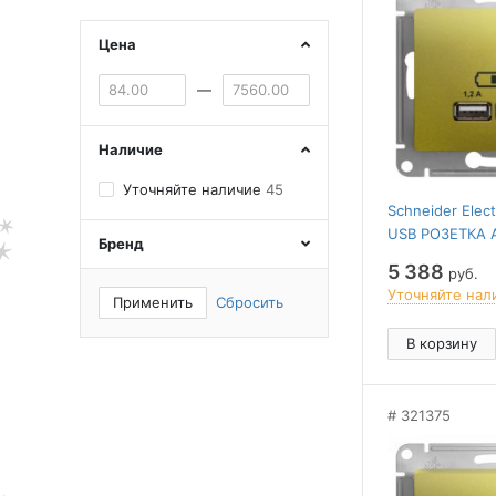
Цена
—
Наличие
Уточняйте наличие
45
Schneider Elec
USB РОЗЕТКА A
Бренд
2х5В/1,2 А, ме
5 388
руб.
ФИСТАШКОВЫ
Уточняйте нал
Применить
Сбросить
В корзину
321375