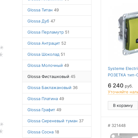
Glossa Титан
49
Glossa Дуб
47
Glossa Перламутр
51
Glossa Антрацит
52
Glossa Шоколад
51
Glossa Молочный
49
Systeme Elect
РОЗЕТКА тип-
Glossa Фисташковый
45
высокоскор.зар
6 240
руб.
Glossa Баклажановый
36
механизм, Ф
Уточняйте нал
Glossa Платина
49
В корзину
Glossa Графит
49
Glossa Сиреневый туман
37
321448
Glossa Сосна
18