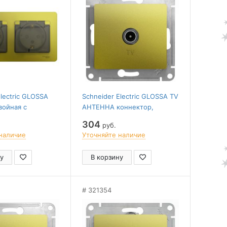
Electric GLOSSA
Schneider Electric GLOSSA TV
войная с
АНТЕННА коннектор,
м, со шторками,
механизм, ФИСТАШКОВЫЙ
304
руб.
44,
наличие
Уточняйте наличие
ОВЫЙ
у
В корзину
321354