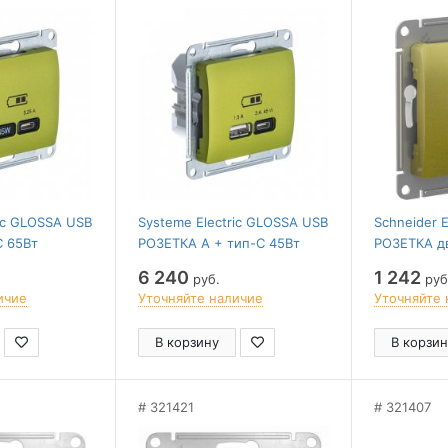
ric GLOSSA USB
Systeme Electric GLOSSA USB
Schneider 
C 65Вт
РОЗЕТКА А + тип-С 45Вт
РОЗЕТКА д
яд. QC, PD,
высокоскор.заряд. QC, PD,
компьютерн
6 240
1 242
руб.
руб
ИСТАШКОВЫЙ
мех., ФИСТАШКОВЫЙ
механизм
ичие
Уточняйте наличие
Уточняйте 
В корзину
В корзин
321421
321407