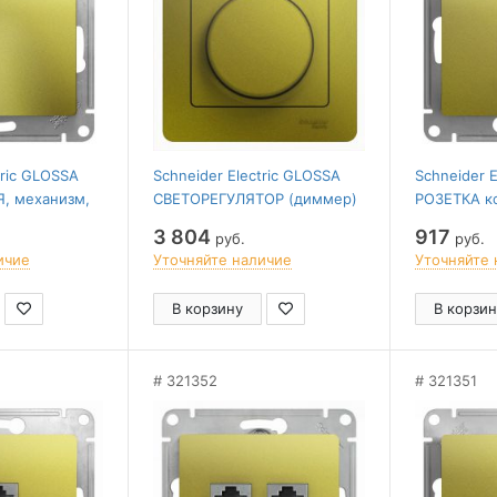
tric GLOSSA
Schneider Electric GLOSSA
Schneider 
, механизм,
СВЕТОРЕГУЛЯТОР (диммер)
РОЗЕТКА к
Й
поворотный, 300Вт, в сборе,
RJ45 кат.5
3 804
917
руб.
руб.
ФИСТАШКОВЫЙ
ФИСТАШК
ичие
Уточняйте наличие
Уточняйте 
В корзину
В корзин
321352
321351