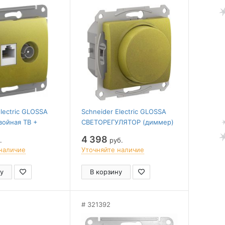
Electric GLOSSA
Schneider Electric GLOSSA
войная ТВ +
СВЕТОРЕГУЛЯТОР (диммер)
ая RJ45, кат. 5Е,
повор-нажим, LED, RC,
4 398
.
руб.
, ФИСТАШКОВЫЙ
315Вт, мех., ФИСТАШКОВЫЙ
наличие
Уточняйте наличие
у
В корзину
321392