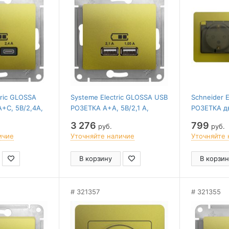
tric GLOSSA
Systeme Electric GLOSSA USB
Schneider 
+С, 5В/2,4А,
РОЗЕТКА A+A, 5В/2,1 А,
РОЗЕТКА д
ханизм,
2х5В/1,05 А, механизм,
заземление
3 276
799
руб.
руб.
Й
ФИСТАШКОВЫЙ
в сборе, IP
ичие
Уточняйте наличие
Уточняйте 
ФИСТАШК
В корзину
В корзин
321357
321355