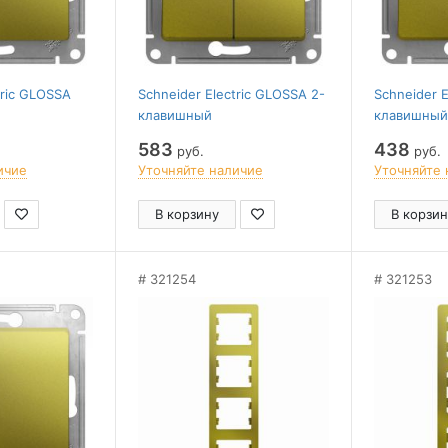
tric GLOSSA
Schneider Electric GLOSSA 2-
Schneider E
клавишный
клавишный
,сх.7,10AX,
ПЕРЕКЛЮЧАТЕЛЬ,сх.6/2,10AX,
ПЕРЕКЛЮЧ
583
438
руб.
руб.
СТАШКОВЫЙ
механизм, ФИСТАШКОВЫЙ
подсветкой
ичие
Уточняйте наличие
Уточняйте 
механизм
В корзину
В корзин
321254
321253