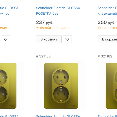
tric GLOSSA
Schneider Electric GLOSSA
Schneider E
ем. со
РОЗЕТКА без
клавишный
заземления,16А, 250В,
ПЕРЕКЛЮЧА
237
350
руб.
руб.
6А, 250В,в
механизм, ФИСТАШКОВЫЙ
механизм
ичие
Уточняйте наличие
Уточняйте 
ШКОВЫЙ
В корзину
В корзин
321183
321182
tric GLOSSA
Schneider Electric GLOSSA
Schneider 