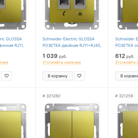
tric GLOSSA
Schneider Electric GLOSSA
Schneider 
онная RJ11,
РОЗЕТКА двойная RJ11+RJ45,
РОЗЕТКА ок
ИСТАШКОВЫЙ
кат.5E,механизм,
механизм
1 039
612
руб.
руб.
ФИСТАШКОВЫЙ
ичие
Уточняйте наличие
Уточняйте 
В корзину
В корзин
321260
321259