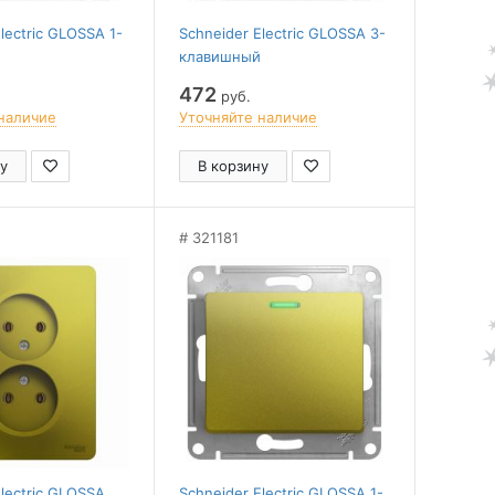
lectric GLOSSA 1-
Schneider Electric GLOSSA 3-
клавишный
ТЕЛЬ,сх.6,10AX,
ВЫКЛЮЧАТЕЛЬ,сх.1+1+1,10AX,
472
руб.
, ФИСТАШКОВЫЙ
механизм, ФИСТАШКОВЫЙ
наличие
Уточняйте наличие
у
В корзину
321181
Electric GLOSSA
Schneider Electric GLOSSA 1-