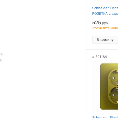
Schneider Elec
РОЗЕТКА с заз
шторками с
525
руб.
крышкой,IP44,1
Уточняйте нал
сборе,ФИСТА
В корзину
321184
Schneider Elec