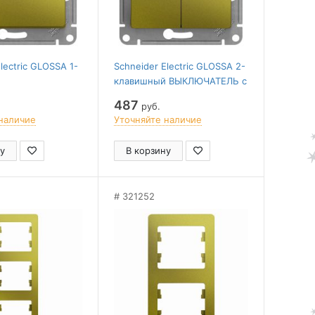
lectric GLOSSA 1-
Schneider Electric GLOSSA 2-
клавишный ВЫКЛЮЧАТЕЛЬ с
АТЕЛЬ с
подсветкой,сх.5а,10AX,
487
руб.
,сх.6а,10AX,
механизм, ФИСТАШКОВЫЙ
наличие
Уточняйте наличие
, ФИСТАШКОВЫЙ
у
В корзину
321252