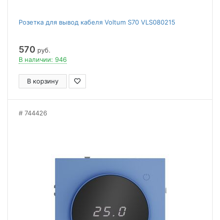
Розетка для вывод кабеля Voltum S70 VLS080215
570
руб.
В наличии: 946
В корзину
744426