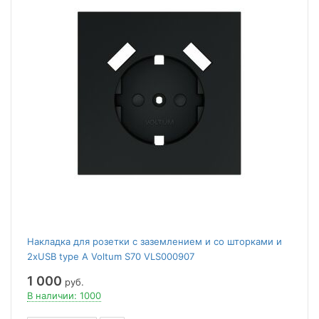
Накладка для розетки с заземлением и со шторками и
2хUSB type A Voltum S70 VLS000907
1 000
руб.
В наличии: 1000