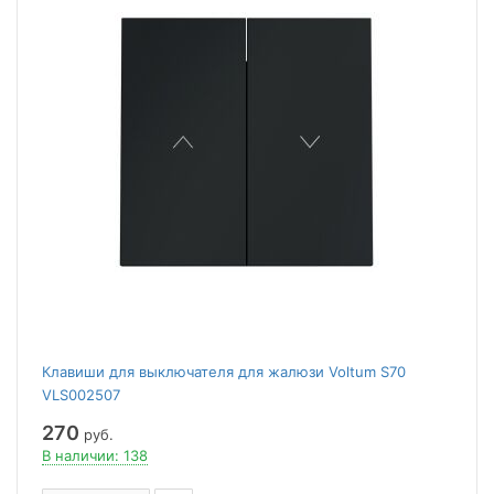
Клавиши для выключателя для жалюзи Voltum S70
VLS002507
270
руб.
В наличии: 138