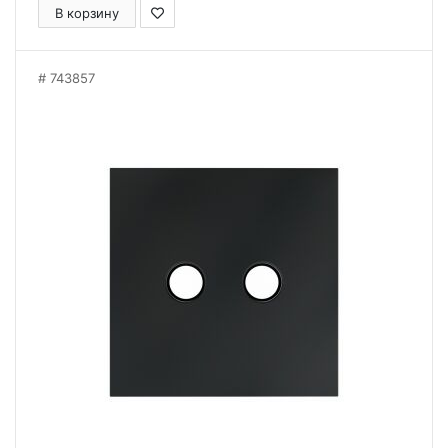
В корзину
743857