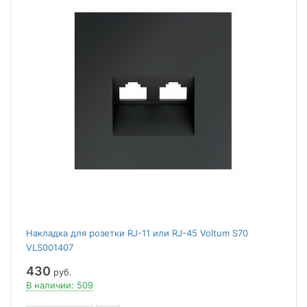
Накладка для розетки RJ-11 или RJ-45 Voltum S70
VLS001407
430
руб.
В наличии: 509