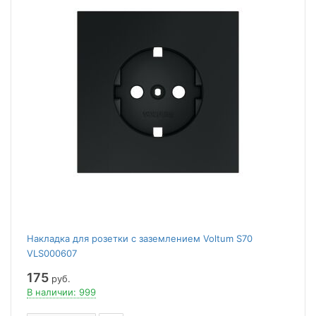
Накладка для розетки с заземлением Voltum S70
VLS000607
175
руб.
В наличии: 999