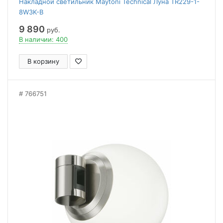
Накладной светильник Maytoni Technical Луна TR229-1-
8W3K-B
9 890
руб.
В наличии: 400
В корзину
766751