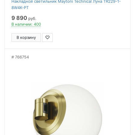
Накладной светильник Maytoni Technical Луна TR229-1-
8W4K-PT
9 890
руб.
В наличии: 400
В корзину
766754