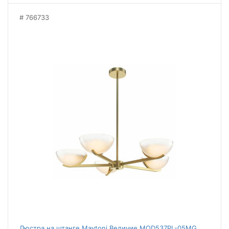
766733
Люстра на штанге Maytoni Величие MOD537PL-05MG