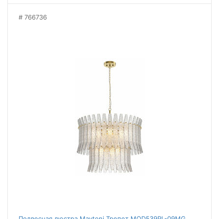
766736
Подвесная люстра Maytoni Трепет MOD539PL-09MG