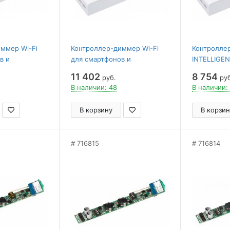
ммер Wi-Fi
Контроллер-диммер Wi-Fi
Контроллер
в и
для смартфонов и
INTELLIGE
ght
планшетов Arlight
11 402
8 754
руб.
руб
38211
INTELLIGENT 038210
В наличии: 48
В наличии:
В корзину
В корзин
716815
716814