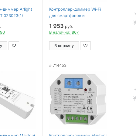
-диммер Arlight
Контроллер-диммер Wi-Fi
T 023023(1)
для смартфонов и
планшетов Uniel UCH-A302
1 953
.
руб.
UL-00011711
 90
В наличии: 867
у
В корзину
714453
р-диммер Maytoni
Контроллер-диммер Maytoni