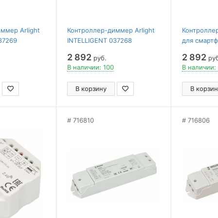
ммер Arlight
Контроллер-диммер Arlight
Контролле
37269
INTELLIGENT 037268
для смартф
планшетов 
2 892
2 892
руб.
руб
INTELLIGEN
В наличии: 100
В наличии:
В корзину
В корзин
716810
716806