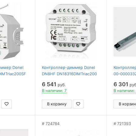
иммер Donel
Контроллер-диммер Donel
Контролле
IMTriac200SF
DN8HF DN18316DIMTriac200
00-000033
6 541
6 301
руб.
руб
В наличии: 7
В наличии:
В корзину
В корзин
724784
721393