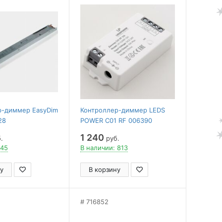
р-диммер EasyDim
Контроллер-диммер LEDS
28
POWER C01 RF 006390
1 240
.
руб.
 45
В наличии: 813
у
В корзину
716852