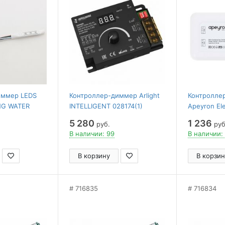
иммер LEDS
Контроллер-диммер Arlight
Контролле
NG WATER
INTELLIGENT 028174(1)
Apeyron Ele
5 280
1 236
руб.
руб
В наличии: 99
В наличии:
В корзину
В корзин
716835
716834