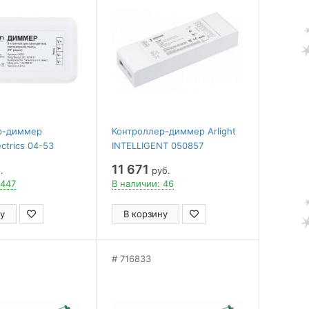
р-диммер
Контроллер-диммер Arlight
ctrics 04-53
INTELLIGENT 050857
11 671
.
руб.
 447
В наличии: 46
у
В корзину
716833