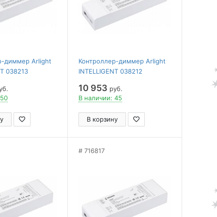
-диммер Arlight
Контроллер-диммер Arlight
T 038213
INTELLIGENT 038212
10 953
уб.
руб.
 50
В наличии: 45
у
В корзину
716817