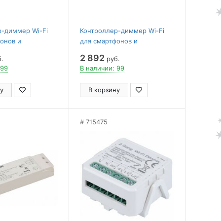
р-диммер Wi-Fi
Контроллер-диммер Wi-Fi
онов и
для смартфонов и
Arlight
планшетов Arlight
2 892
.
руб.
T 037267
INTELLIGENT 037266
 99
В наличии: 99
у
В корзину
715475