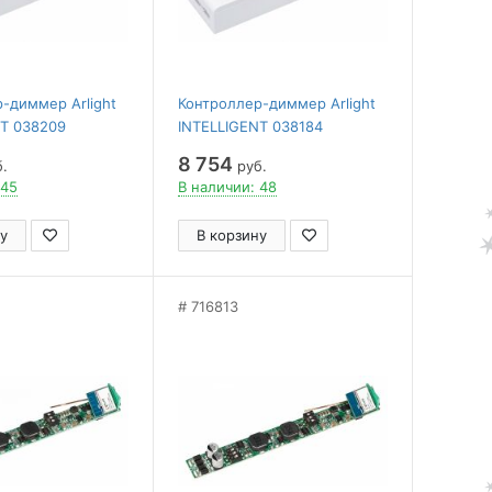
-диммер Arlight
Контроллер-диммер Arlight
NT 038209
INTELLIGENT 038184
8 754
.
руб.
 45
В наличии: 48
у
В корзину
716813