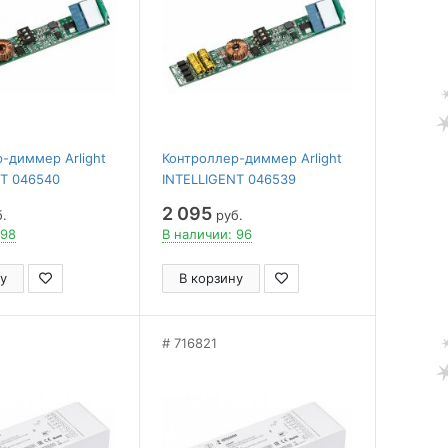
-диммер Arlight
Контроллер-диммер Arlight
NT 046540
INTELLIGENT 046539
2 095
.
руб.
 98
В наличии: 96
у
В корзину
716821