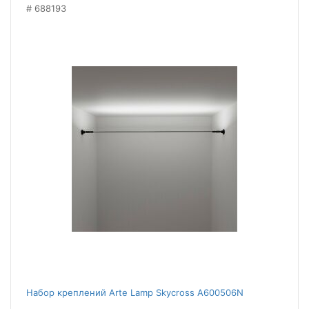
688193
Набор креплений Arte Lamp Skycross A600506N