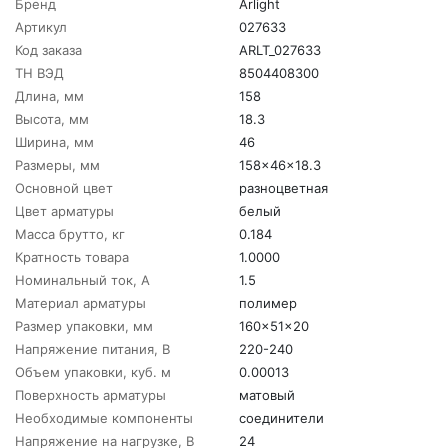
Бренд
Arlight
Артикул
027633
Код заказа
ARLT_027633
ТН ВЭД
8504408300
Длина, мм
158
Высота, мм
18.3
Ширина, мм
46
Размеры, мм
158x46x18.3
Основной цвет
разноцветная
Цвет арматуры
белый
Масса брутто, кг
0.184
Кратность товара
1.0000
Номинальный ток, A
1.5
Материал арматуры
полимер
Размер упаковки, мм
160x51x20
Напряжение питания, В
220-240
Объем упаковки, куб. м
0.00013
Поверхность арматуры
матовый
Необходимые компоненты
соединители
Напряжение на нагрузке, В
24