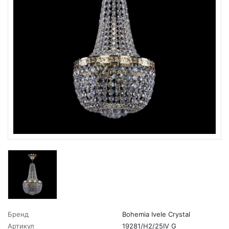
Бренд
Bohemia Ivele Crystal
Артикул
19281/H2/25IV G