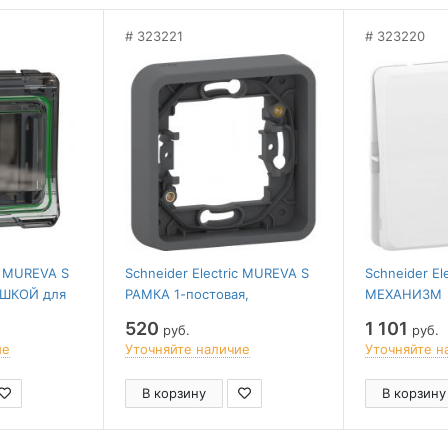
323221
323220
ic MUREVA S
Schneider Electric MUREVA S
Schneider El
ЫШКОЙ для
РАМКА 1-постовая,
МЕХАНИЗМ
New, Altira,
АНТРАЦИТ, IP55
ПЕРЕКЛЮЧАТ
520
1 101
руб.
руб.
IP55
ие
Уточняйте наличие
Уточняйте н
В корзину
В корзину