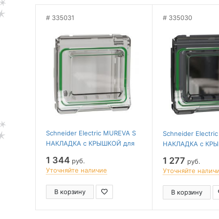
335031
335030
Schneider Electric MUREVA S
Schneider Electr
НАКЛАДКА с КРЫШКОЙ для
НАКЛАДКА с КР
механизмов Unica New, Altira,
механизмов Unica 
1 344
1 277
руб.
руб.
БЕЛЫЙ, IP55
АНТРАЦИТ, IP55
Уточняйте наличие
Уточняйте налич
В корзину
В корзину