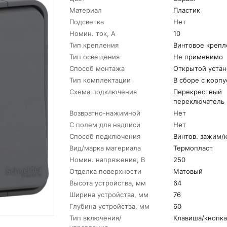
Материал
Пластик
Подсветка
Нет
Номин. ток, А
10
Тип крепления
Винтовое крепл
Тип освещения
Не применимо
Способ монтажа
Открытой устан
Тип комплектации
В сборе с корп
Схема подключения
Перекрестный
переключатель
Возвратно-нажимной
Нет
С полем для надписи
Нет
Способ подключения
Винтов. зажим/
Вид/марка материала
Термопласт
Номин. напряжение, В
250
Отделка поверхности
Матовый
Высота устройства, мм
64
Ширина устройства, мм
76
Глубина устройства, мм
60
Тип включения/
Клавиша/кнопка