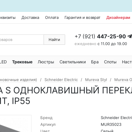
еквизиты
Доставка
Оплата
Гарантия и возврат
Дизайнерам
+7 (921)
447-25-90
Найти
ежедневно
с 11.00 до 19.00
LED
Трековые
Люстры
Светильники
Бра
Споты
Наст
ановочные изделия)
Schneider Electric
Mureva Styl
Mureva О
REVA S ОДНОКЛАВИШНЫЙ ПЕРЕ
Т, IP55
Бренд
Schneider Electr
Артикул
MUR35023
Цвет
Серый