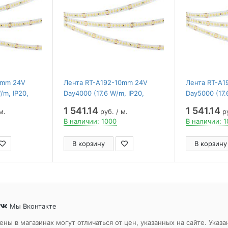
0mm 24V
Лента RT-A192-10mm 24V
Лента RT-A1
/m, IP20,
Day4000 (17.6 W/m, IP20,
Day5000 (17.
 ,
2835, 5m) ( Arlight ,
2835, 5m) ( A
1 541.14
1 541.14
м.
руб. / м.
ру
/Вт)
высок.эфф.150 лм/Вт)
высок.эфф.1
В наличии: 1000
В наличии: 
В корзину
В корзину
Мы Вконтакте
ены в магазинах могут отличаться от цен, указанных на сайте. Ук