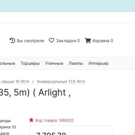
Вы смотрели
Закладки
0
Корзина
0
ольные
Торшеры
Уличные
Лампы
Интерьер
 свыше 10 W/m
Универсальные 17.6 W/m
 5m) ( Arlight ,
Код товара:
569202
диоды
ирина 10
едача