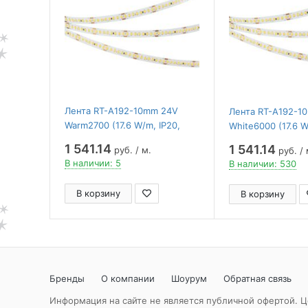
Лента RT-A192-10mm 24V
Лента RT-A192-1
Warm2700 (17.6 W/m, IP20,
White6000 (17.6 W
2835, 5m) ( Arlight ,
2835, 5m) ( Arlight
1 541.14
1 541.14
руб. / м.
руб. / 
высок.эфф.150 лм/Вт)
высок.эфф.150 лм
В наличии: 5
В наличии: 530
В корзину
В корзину
Бренды
О компании
Шоурум
Обратная связь
Информация на сайте не является публичной офертой. Ц