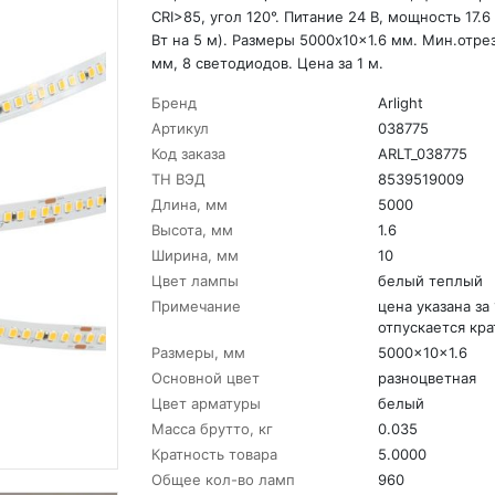
CRI>85, угол 120°. Питание 24 В, мощность 17.6
Вт на 5 м). Размеры 5000x10x1.6 мм. Мин.отрез
мм, 8 светодиодов. Цена за 1 м.
Бренд
Arlight
Артикул
038775
Код заказа
ARLT_038775
ТН ВЭД
8539519009
Длина, мм
5000
Высота, мм
1.6
Ширина, мм
10
Цвет лампы
белый теплый
Примечание
цена указана за 
отпускается кра
Размеры, мм
5000x10x1.6
Основной цвет
разноцветная
Цвет арматуры
белый
Масса брутто, кг
0.035
Кратность товара
5.0000
Общее кол-во ламп
960