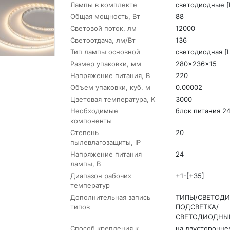
Лампы в комплекте
светодиодные [
Общая мощность, Вт
88
Световой поток, лм
12000
Светоотдача, лм/Вт
136
Тип лампы основной
светодиодная [
Размер упаковки, мм
280x236x15
Напряжение питания, В
220
Объем упаковки, куб. м
0.00002
Цветовая температура, K
3000
Необходимые
блок питания 2
компоненты
Степень
20
пылевлагозащиты, IP
Напряжение питания
24
лампы, В
Диапазон рабочих
+1-[+35]
температур
Дополнительная запись
ТИПЫ/СВЕТОД
типов
ПОДСВЕТКА/
СВЕТОДИОДНЫ
Способ крепления к
на двусторонне