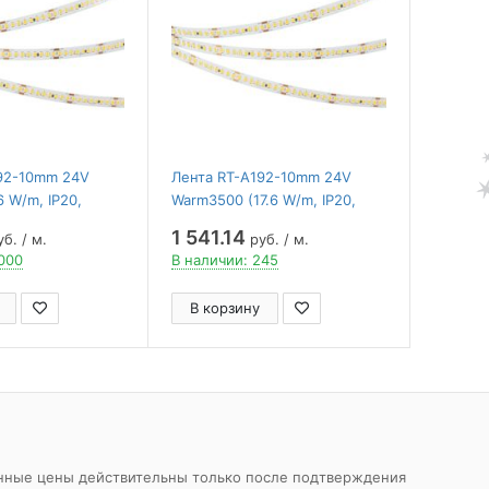
92-10mm 24V
Лента RT-A192-10mm 24V
6 W/m, IP20,
Warm3500 (17.6 W/m, IP20,
rlight ,
2835, 5m) ( Arlight ,
1 541.14
б. / м.
руб. / м.
50 лм/Вт)
высок.эфф.150 лм/Вт)
1000
В наличии: 245
В корзину
азанные цены действительны только после подтверждения