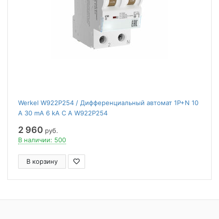
Werkel W922P254 / Дифференциальный автомат 1P+N 10
A 30 mА 6 kА C A W922P254
2 960
руб.
В наличии: 500
В корзину