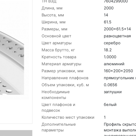
ТН ВЭД
7604299000
Длина, мм
2000
Высота, мм
14
Ширина, мм
61.5
Размеры, мм
2000x61.5x14
Основной цвет
разноцветная
Цвет арматуры
серебро
Масса брутто, кг
18.2
Кратность товара
1.0000
Материал арматуры
алюминий
Размер упаковки, мм
160x200x2050
Направление плафонов
прямоугольник 
Объем упаковки, куб. м
0.0656
Необходимые
заглушки
компоненты
Цвет плафонов и
белый
подвесок
Количество мест упаковки
1
Дополнительные
Профиль скрыт
параметры
монтажа выполн
анодированног