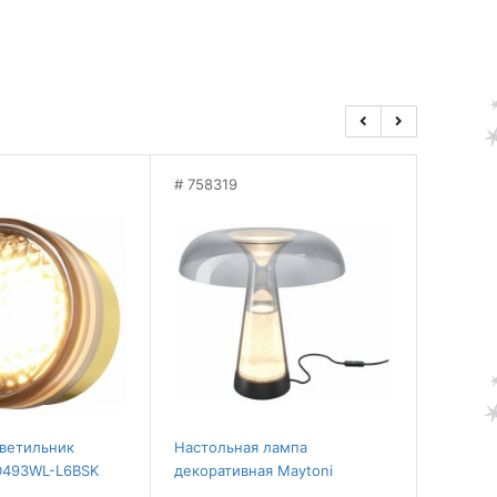
758319
75831
ветильник
Настольная лампа
Наклад
D493WL-L6BSK
декоративная Maytoni
Mayton
MOD484TL-L8BK