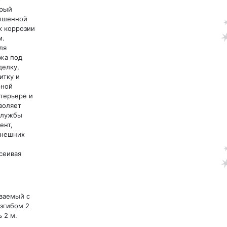
орый
вышенной
к коррозии
м.
ля
жа под
делку,
итку и
рной
нтерьере и
воляет
службы
ент,
внешних
сеивая
ваемый с
згибом 2
ь 2 м.