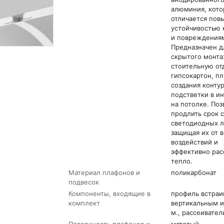
алюминия, кот
отличается по
устойчивостью 
и повреждения
Предназначен д
скрытого монта
стоительную от
гипсокартон, пл
создания конту
подстветки в и
на потолке. Поз
продлить срок 
светодиодных л
защищая их от 
воздействий и
эффективно рас
тепло.
Материал плафонов и
поликарбонат
подвесок
Компоненты, входящие в
профиль встраи
комплект
вертикальным и
м., рассеивател