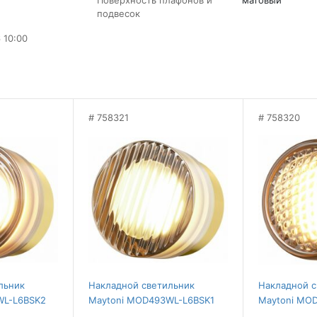
Поверхность плафонов и
матовый
подвесок
 10:00
758321
758320
льник
Накладной светильник
Накладной с
WL-L6BSK2
Maytoni MOD493WL-L6BSK1
Maytoni MO