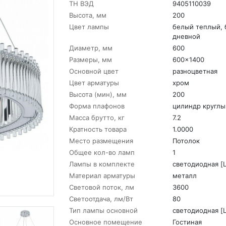
ТН ВЭД
9405110039
Высота, мм
200
Цвет лампы
белый теплый,
дневной
Диаметр, мм
600
Размеры, мм
600x1400
Основной цвет
разноцветная
Цвет арматуры
хром
Высота (мин), мм
200
Форма плафонов
цилиндр круглы
Масса брутто, кг
7.2
Кратность товара
1.0000
Место размещения
Потолок
Общее кол-во ламп
1
Лампы в комплекте
светодиодная [
Материал арматуры
металл
Световой поток, лм
3600
Светоотдача, лм/Вт
80
Тип лампы основной
светодиодная [
Основное помещение
Гостиная