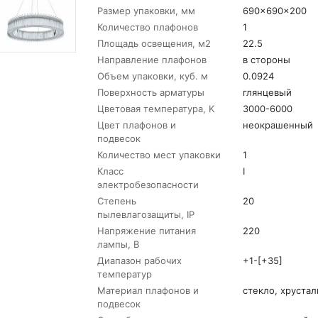
Размер упаковки, мм
690x690x200
Количество плафонов
1
Площадь освещения, м2
22.5
Направление плафонов
в стороны
Объем упаковки, куб. м
0.0924
Поверхность арматуры
глянцевый
Цветовая температура, K
3000-6000
Цвет плафонов и
неокрашенный
подвесок
Количество мест упаковки
1
Класс
I
электробезопасности
Степень
20
пылевлагозащиты, IP
Напряжение питания
220
лампы, В
Диапазон рабочих
+1-[+35]
температур
Материал плафонов и
стекло, хрустал
подвесок