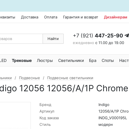
еквизиты
Доставка
Оплата
Гарантия и возврат
Дизайнерам
+7 (921)
447-25-90
Найти
ежедневно
с 11.00 до 19.00
LED
Трековые
Люстры
Светильники
Бра
Споты
Наст
льники
Подвесные
Подвесные светильники
digo 12056 12056/A/1P Chrome
Бренд
Indigo
Артикул
12056/A/1P Chr
Код заказа
INDG_V000195L
Стиль
модерн