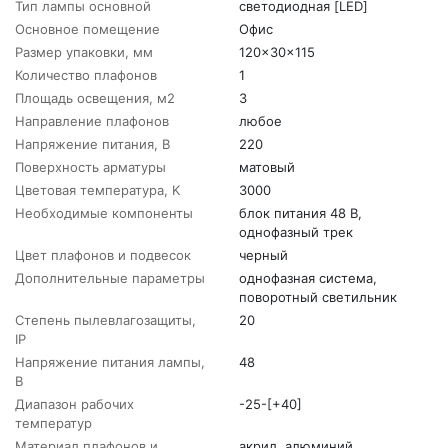
Тип лампы основной
светодиодная [LED]
Основное помещение
Офис
Размер упаковки, мм
120x30x115
Количество плафонов
1
Площадь освещения, м2
3
Направление плафонов
любое
Напряжение питания, В
220
Поверхность арматуры
матовый
Цветовая температура, K
3000
Необходимые компоненты
блок питания 48 В,
однофазный трек
Цвет плафонов и подвесок
черный
Дополнительные параметры
однофазная система,
поворотный светильник
Степень пылевлагозащиты,
20
IP
Напряжение питания лампы,
48
В
Диапазон рабочих
-25-[+40]
температур
Материал плафонов и
акрил, алюминий