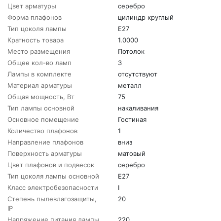
Цвет арматуры
серебро
Форма плафонов
цилиндр круглый
Тип цоколя лампы
E27
Кратность товара
1.0000
Место размещения
Потолок
Общее кол-во ламп
3
Лампы в комплекте
отсутствуют
Материал арматуры
металл
Общая мощность, Вт
75
Тип лампы основной
накаливания
Основное помещение
Гостиная
Количество плафонов
1
Направление плафонов
вниз
Поверхность арматуры
матовый
Цвет плафонов и подвесок
серебро
Тип цоколя лампы основной
E27
Класс электробезопасности
I
Степень пылевлагозащиты,
20
IP
Напряжение питания лампы,
220