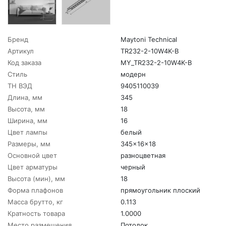
Бренд
Maytoni Technical
Артикул
TR232-2-10W4K-B
Код заказа
MY_TR232-2-10W4K-B
Стиль
модерн
ТН ВЭД
9405110039
Длина, мм
345
Высота, мм
18
Ширина, мм
16
Цвет лампы
белый
Размеры, мм
345x16x18
Основной цвет
разноцветная
Цвет арматуры
черный
Высота (мин), мм
18
Форма плафонов
прямоугольник плоский
Масса брутто, кг
0.113
Кратность товара
1.0000
Место размещения
Потолок