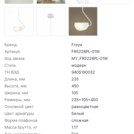
Бренд
Freya
Артикул
FR5228PL-01W
Код заказа
MY_FR5228PL-01W
Стиль
модерн
ТН ВЭД
9405190032
Длина, мм
235
Высота, мм
450
Ширина, мм
105
Размеры, мм
235x105x450
Основной цвет
разноцветная
Цвет арматуры
белый
Форма плафонов
сложная
Масса брутто, кг
1.17