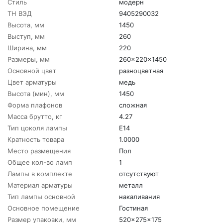
Стиль
модерн
ТН ВЭД
9405290032
Высота, мм
1450
Выступ, мм
260
Ширина, мм
220
Размеры, мм
260x220x1450
Основной цвет
разноцветная
Цвет арматуры
медь
Высота (мин), мм
1450
Форма плафонов
сложная
Масса брутто, кг
4.27
Тип цоколя лампы
E14
Кратность товара
1.0000
Место размещения
Пол
Общее кол-во ламп
1
Лампы в комплекте
отсутствуют
Материал арматуры
металл
Тип лампы основной
накаливания
Основное помещение
Гостиная
Размер упаковки, мм
520x275x175