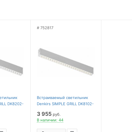
752817
етильник
Встраиваемый светильник
RILL DK8202-
Denkirs SIMPLE GRILL DK8102-
WH
3 955
руб.
В наличии: 44