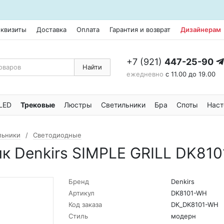
еквизиты
Доставка
Оплата
Гарантия и возврат
Дизайнерам
+7 (921)
447-25-90
Найти
ежедневно
с 11.00 до 19.00
LED
Трековые
Люстры
Светильники
Бра
Споты
Наст
льники
Светодиодные
к Denkirs SIMPLE GRILL DK81
Бренд
Denkirs
Артикул
DK8101-WH
Код заказа
DK_DK8101-WH
Стиль
модерн