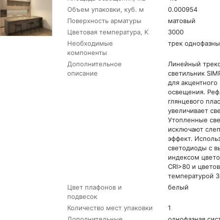
Объем упаковки, куб. м
0.000954
Поверхность арматуры
матовый
Цветовая температура, K
3000
Необходимые
трек однофазны
компоненты
Дополнительное
Линейный трек
описание
светильник SIM
для акцентного
освещения. Реф
глянцевого пла
увеличивает све
Утопленные св
исключают сле
эффект. Исполь
светодиоды с в
индексом цвет
CRI>80 и цвето
температурой 3
Цвет плафонов и
белый
подвесок
Количество мест упаковки
1
Дополнительные
однофазная сис