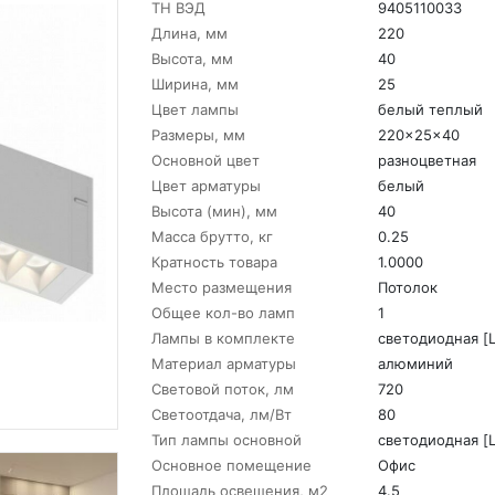
ТН ВЭД
9405110033
Длина, мм
220
Высота, мм
40
Ширина, мм
25
Цвет лампы
белый теплый
Размеры, мм
220x25x40
Основной цвет
разноцветная
Цвет арматуры
белый
Высота (мин), мм
40
Масса брутто, кг
0.25
Кратность товара
1.0000
Место размещения
Потолок
Общее кол-во ламп
1
Лампы в комплекте
светодиодная [
Материал арматуры
алюминий
Световой поток, лм
720
Светоотдача, лм/Вт
80
Тип лампы основной
светодиодная [
Основное помещение
Офис
Площадь освещения, м2
4.5