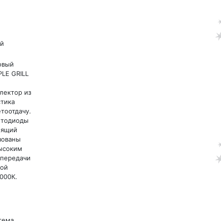
й
овый
PLE GRILL
лектор из
стика
тоотдачу.
етодиоды
пящий
зованы
ысоким
опередачи
вой
000К.
тема