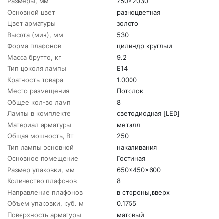
Размеры, мм
750x2030
Основной цвет
разноцветная
Цвет арматуры
золото
Высота (мин), мм
530
Форма плафонов
цилиндр круглый
Масса брутто, кг
9.2
Тип цоколя лампы
E14
Кратность товара
1.0000
Место размещения
Потолок
Общее кол-во ламп
8
Лампы в комплекте
светодиодная [LED]
Материал арматуры
металл
Общая мощность, Вт
250
Тип лампы основной
накаливания
Основное помещение
Гостиная
Размер упаковки, мм
650x450x600
Количество плафонов
8
Направление плафонов
в стороны,вверх
Объем упаковки, куб. м
0.1755
Поверхность арматуры
матовый