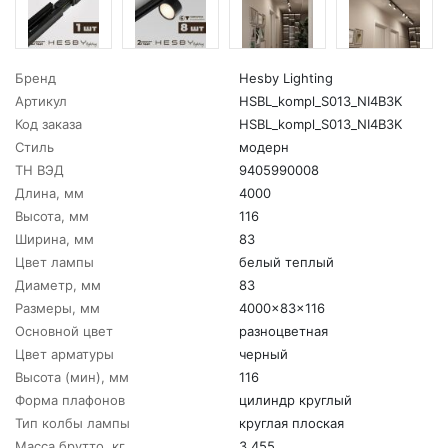
Бренд
Hesby Lighting
Артикул
HSBL_kompl_S013_NI4B3K
Код заказа
HSBL_kompl_S013_NI4B3K
Стиль
модерн
ТН ВЭД
9405990008
Длина, мм
4000
Высота, мм
116
Ширина, мм
83
Цвет лампы
белый теплый
Диаметр, мм
83
Размеры, мм
4000x83x116
Основной цвет
разноцветная
Цвет арматуры
черный
Высота (мин), мм
116
Форма плафонов
цилиндр круглый
Тип колбы лампы
круглая плоская
Масса брутто, кг
3.455