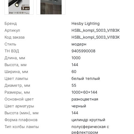
Бренд
Hesby Lighting
Артикул
HSBL_kompl_S003_VI1B3K
Код заказа
HSBL_kompl_S003_VI1B3K
Стиль
модерн
ТН ВЭД
9405990008
Длина, мм
1000
Высота, мм
144
Ширина, мм
60
Цвет лампы
белый теплый
Диаметр, мм
55
Размеры, мм
1000x60x144
Основной цвет
разноцветная
Цвет арматуры
черный
Высота (мин), мм
144
Форма плафонов
цилиндр круглый
Тип колбы лампы
полусферическая с
рефлектором