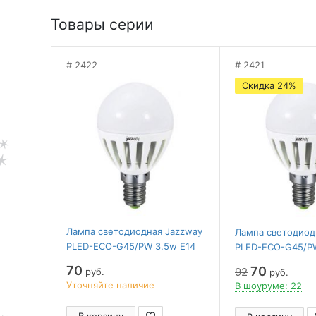
Товары серии
2422
2421
Скидка 24%
Лампа светодиодная Jazzway
Лампа светодиод
PLED-ECO-G45/PW 3.5w E14
PLED-ECO-G45/PW
4000K 250 Lm
2700K 250 Lm
70
70
92
руб.
руб.
Уточняйте наличие
В шоуруме: 22
В корзину