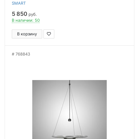
SMART
5 850
руб.
В наличии: 50
В корзину
768843