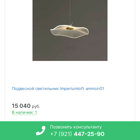
Подвесной светильник Imperiumloft ammon01
15 040
руб.
В наличии: 1
В корзину
Позвонить консультанту
+7 (921)
447-25-90