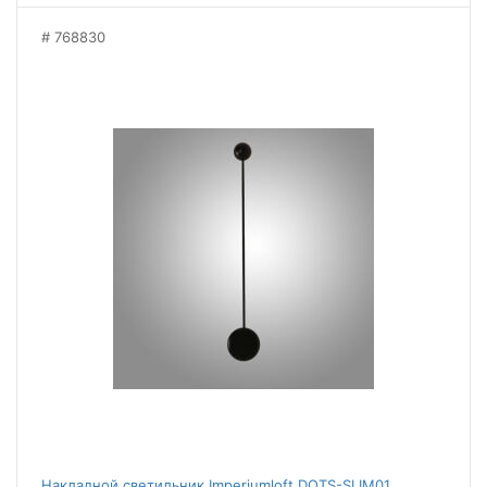
768830
Накладной светильник Imperiumloft DOTS-SLIM01