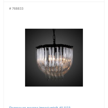
768833
Подвесная люстра Imperiumloft 40.1123