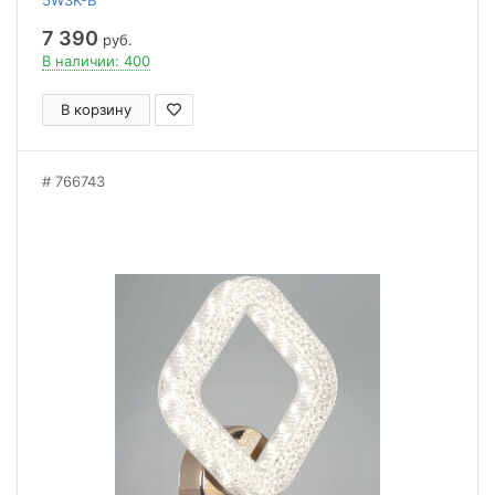
5W3K-B
7 390
руб.
В наличии: 400
В корзину
766743