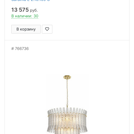
13 575
руб.
В наличии: 30
В корзину
766736