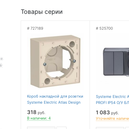
Товары серии
727189
525700
Короб накладной для розетки
Systeme Electric 
Systeme Electric Atlas Design
PROFI IP54 О/У БЛ
ATN000200, SE ATN000200
со шт. 16А, ВЫКЛ.
318
1 083
руб.
руб.
АНТРАЦИТ
В наличии: 4
Уточняйте налич