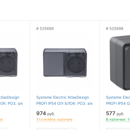
525699
525698
AtlasDesign
Systeme Electric AtlasDesign
Systeme Elec
ОК: РОЗ. з/к
PROFI IP54 О/У БЛОК: РОЗ. з/к
PROFI IP54 
2-клав.10А,
со шт. 16А, ВЫКЛ.1-клав.10А,
ПЕРЕКЛЮЧАТ
974
577
руб.
руб.
АНТРАЦИТ
АНТРАЦИТ
ие
Уточняйте наличие
В наличии: 1