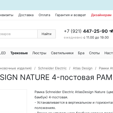
еквизиты
Доставка
Оплата
Гарантия и возврат
Дизайнерам
+7 (921)
447-25-90
Найти
ежедневно
с 11.00 до 19.00
LED
Трековые
Люстры
Светильники
Бра
Споты
Наст
ановочные изделия)
Schneider Electric
Atlas Design
Рамки At
DESIGN NATURE 4-постовая Р
Рамка Schneider Electric AtlasDesign Nature (цв
бамбук) 4-постовая.
- Устанавливается в вертикальном и горизонт
положениях.