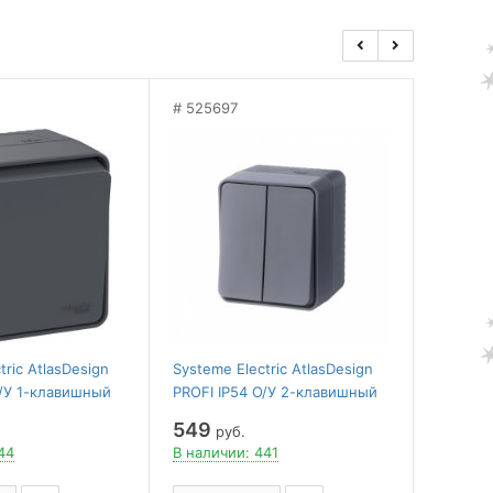
525697
5256
tric AtlasDesign
Systeme Electric AtlasDesign
Systeme
О/У 1-клавишный
PROFI IP54 О/У 2-клавишный
PROFI I
ЕЛЬ 10 АХ,
ВЫКЛЮЧАТЕЛЬ 10 АХ,
заземл
549
549
руб.
ру
АНТРАЦИТ
16А 25
44
В наличии: 441
В налич