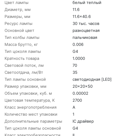
Цвет лампы
белый теплый
Диаметр, мм
11.6
Размеры, мм
11.6x40.6
Ресурс лампы
30 тыс. часов
Основной цвет
разноцветная
Тип колбы лампы
пальчиковая
Масса брутто, кг
0.006
Тип цоколя лампы
G4
Кратность товара
1.0000
Световой поток, лм
70
Светоотдача, лм/Вт
35
Тип лампы основной
светодиодная [LED]
Размер упаковки, мм
20x20x50
Объем упаковки, куб. м
0.00002
Цветовая температура, K
2700
Класс энергопотребления
A
Количество мест упаковки
1
Дополнительные параметры
IC драйвер
Тип цоколя лампы основной
G4
Класс электробезопасности
II