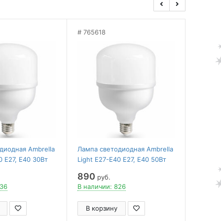
765618
диодная Ambrella
Лампа светодиодная Ambrella
0 E27, E40 30Вт
Light E27-E40 E27, E40 50Вт
04
4000K 1205004
890
руб.
836
В наличии: 826
В корзину