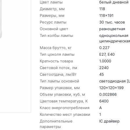
Цвет лампы
белый дневной
Диаметр, мм
118
Размеры, мм
118x191
Ресурс лампы
30 тыс. часов
Основной цвет
разноцветная
Тип колбы лампы
одноцокольная
цилиндрическая
Масса брутто, кг
0.227
Тип цоколя лампы
E27, E40
Кратность товара
1.0000
Световой поток, лм
2240
Светоотдача, лм/Вт
45
Тип лампы основной
светодиодная [
Размер упаковки, мм
120x120x199
Объем упаковки, куб. м
0.002866
Цветовая температура, K
6400
Класс энергопотребления
A
Количество мест упаковки
1
Дополнительные
IC драйвер
параметры