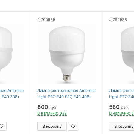
765929
765928
ая Ambrella
Лампа светодиодная Ambrella
Лампа свето
, E40 30Вт
Light E27-E40 E27, E40 40Вт
Light E27-E4
4000K 1204004
4000K 10030
800
580
руб.
руб.
В наличии: 839
В наличии: 
В корзину
В корзину