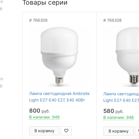
Товары серии
766309
766308
Лампа светодиодная Ambrella
Лампа светодиодн
Light E27-E40 E27, E40 40Вт
Light E27-E40 E27
6400K 1204006
6400K 1003006
800
580
руб.
руб.
В наличии: 949
В наличии: 948
В корзину
В корзину