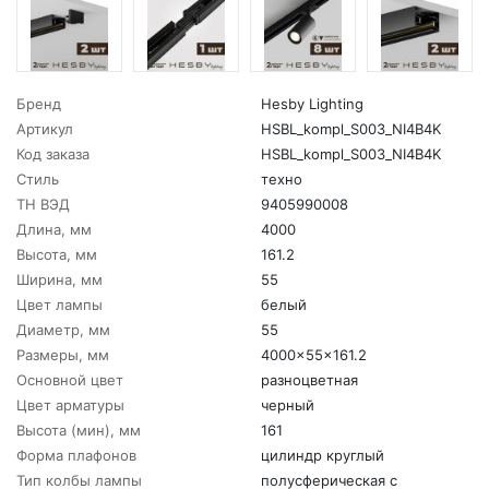
Бренд
Hesby Lighting
Артикул
HSBL_kompl_S003_NI4B4K
Код заказа
HSBL_kompl_S003_NI4B4K
Стиль
техно
ТН ВЭД
9405990008
Длина, мм
4000
Высота, мм
161.2
Ширина, мм
55
Цвет лампы
белый
Диаметр, мм
55
Размеры, мм
4000x55x161.2
Основной цвет
разноцветная
Цвет арматуры
черный
Высота (мин), мм
161
Форма плафонов
цилиндр круглый
Тип колбы лампы
полусферическая с