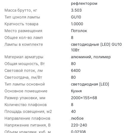
рефлектором
Масса брутто, кг
3.503
Тип цоколя лампы
GU10
Кратность товара
1.0000
Место размещения
Потолок
Общее кол-во ламп
8
Лампы в комплекте
светодиодные [LED] GU10
10Вт
Материал арматуры
алюминий, полимер
Общая мощность, Вт
80
Световой поток, лм
6400
Светоотдача, лм/Вт
80
Тип лампы основной
светодиодная [LED]
Основное помещение
Кухня
Размер упаковки, мм
2000x155x68
Количество плафонов
8
Площадь освещения, м2
40
Направление плафонов
любое
Напряжение питания, В
220-240
Объем упаковки, куб. м
0.02108