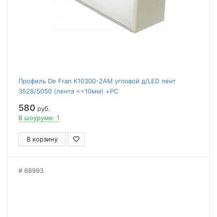
Профиль De Fran К10300-2AM угловой д/LED лент
3528/5050 (лента <=10мм) +PС
матовый+заглушки+крепеж 4 алюминий
580
руб.
В шоуруме: 1
В корзину
68993