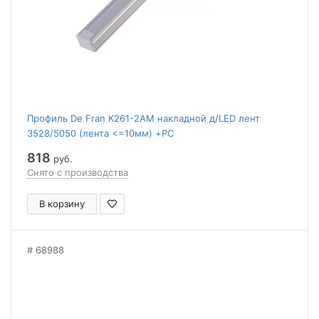
Профиль De Fran K261-2AM накладной д/LED лент
3528/5050 (лента <=10мм) +PC
матовый+заглушки+крепеж-4 алюминий
818
руб.
Снято с производства
В корзину
68988