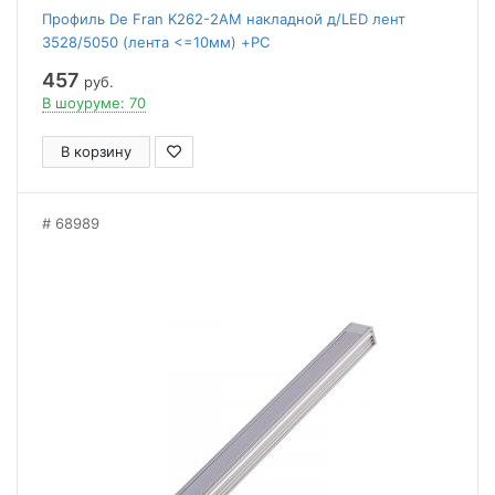
Профиль De Fran K262-2AM накладной д/LED лент
3528/5050 (лента <=10мм) +PC
матовый+заглушки+крепеж-4 алюминий
457
руб.
В шоуруме: 70
В корзину
68989