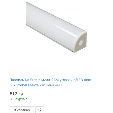
Профиль De Fran К10299-2AM угловой д/LED лент
3528/5050 (лента <=10мм) +PС
матовый+заглушки+крепеж 4 алюминий
517
руб.
В шоуруме: 5
В корзину