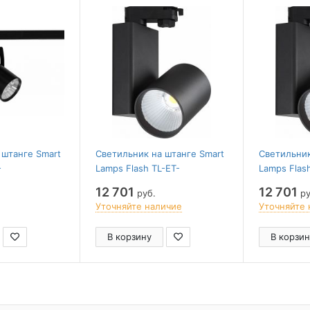
 штанге Smart
Светильник на штанге Smart
Светильник
-
Lamps Flash TL-ET-
Lamps Flas
8
G06040BN-38-4
G06040BW-
12 701
12 701
руб.
ру
Уточняйте наличие
Уточняйте 
В корзину
В корзин