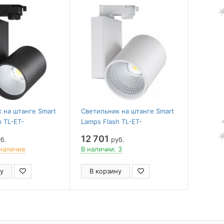
 на штанге Smart
Светильник на штанге Smart
h TL-ET-
Lamps Flash TL-ET-
38-4
G06040WW-38-4
12 701
б.
руб.
наличие
В наличии: 3
у
В корзину