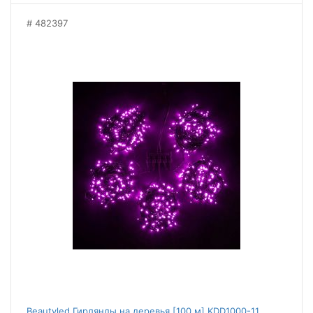
482397
Beautyled Гирлянды на деревья [100 м] KDD1000-11