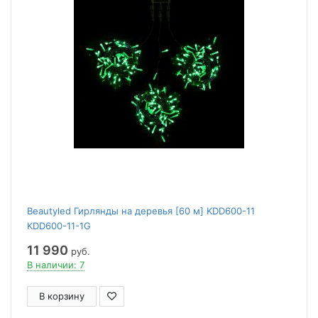
Beautyled Гирлянды на деревья [60 м] KDD600-11
KDD600-11-1G
11 990
руб.
В наличии: 7
В корзину