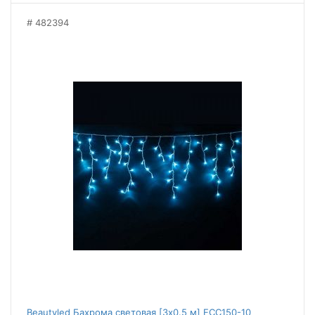
482394
Beautyled Бахрома световая [3x0.5 м] ECC150-10