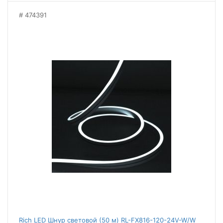
474391
Rich LED Шнур световой (50 м) RL-FX816-120-24V-W/W