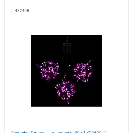
482409
Beautyled Гирлянды на деревья [60 м] KDD600-11