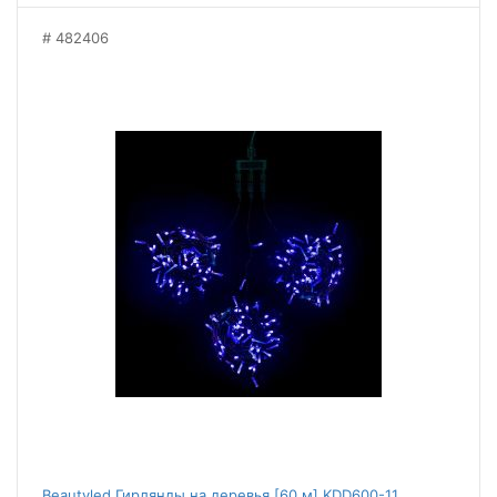
482406
Beautyled Гирлянды на деревья [60 м] KDD600-11