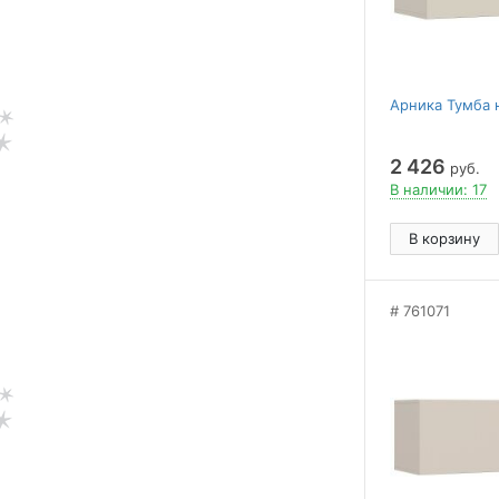
Арника Тумба 
2 426
руб.
В наличии: 17
В корзину
761071