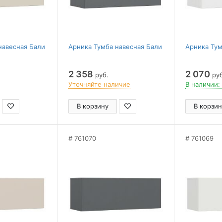
навесная Бали
Арника Тумба навесная Бали
Арника Тум
2 358
2 070
руб.
руб
Уточняйте наличие
В наличии:
В корзину
В корзин
761070
761069