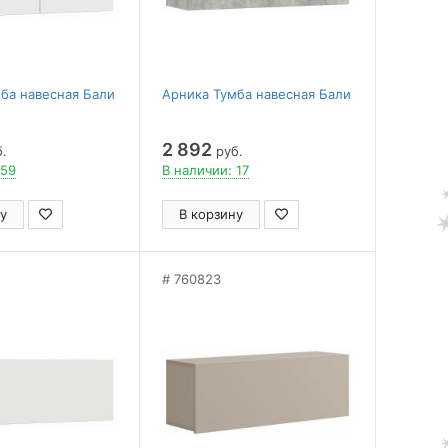
ба навесная Бали
Арника Тумба навесная Бали
2 892
.
руб.
 59
В наличии: 17
у
В корзину
760823