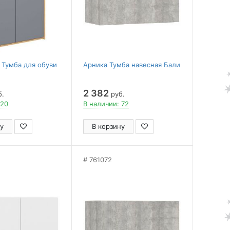
Тумба для обуви
Арника Тумба навесная Бали
2 382
б.
руб.
 20
В наличии: 72
у
В корзину
761072