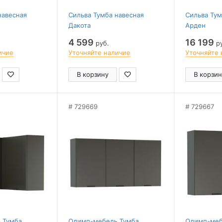
навесная
Сильва Тумба навесная
Сильва Тум
Дакота
Арден
4 599
16 199
руб.
ру
ичие
Уточняйте наличие
Уточняйте 
В корзину
В корзин
729669
729667
 Тумба
Олимп-мебель Тумба
Олимп-меб