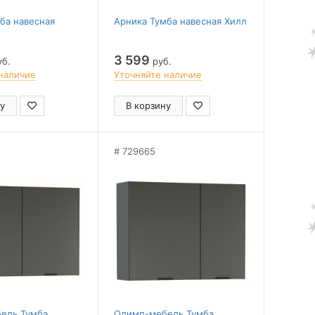
ба навесная
Арника Тумба навесная Хилл
3 599
б.
руб.
наличие
Уточняйте наличие
у
В корзину
729665
ель Тумба
Олимп-мебель Тумба