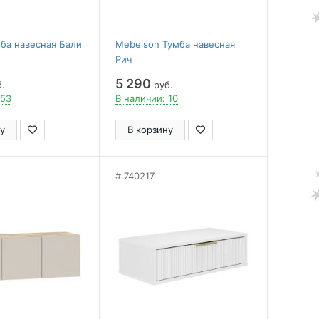
ба навесная Бали
Mebelson Тумба навесная
Рич
5 290
.
руб.
 53
В наличии: 10
у
В корзину
740217