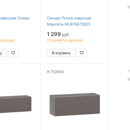
навесная Олива
Сильва Полка навесная
Марсель ML876873825
1 299
руб.
наличие
Уточняйте наличие
у
В корзину
732842