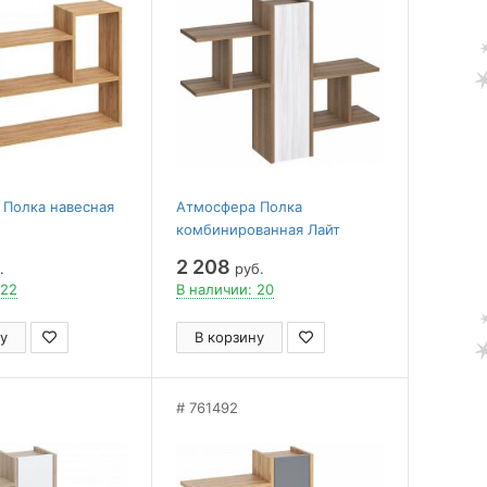
 Полка навесная
Атмосфера Полка
комбинированная Лайт
2 208
.
руб.
 22
В наличии: 20
у
В корзину
761492