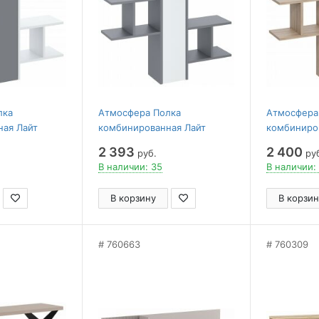
лка
Атмосфера Полка
Атмосфера
ная Лайт
комбинированная Лайт
комбиниро
2 393
2 400
руб.
ру
В наличии: 35
В наличии:
В корзину
В корзин
760663
760309