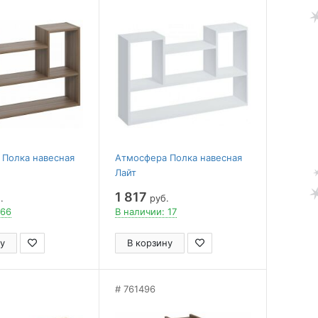
 Полка навесная
Атмосфера Полка навесная
Лайт
1 817
.
руб.
 66
В наличии: 17
у
В корзину
761496