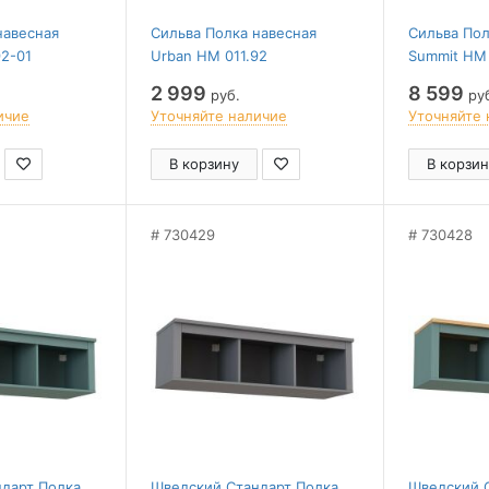
навесная
Сильва Полка навесная
Сильва Пол
92-01
Urban НМ 011.92
Summit НМ 
2 999
8 599
руб.
ру
ичие
Уточняйте наличие
Уточняйте 
В корзину
В корзин
730429
730428
дарт Полка
Шведский Стандарт Полка
Шведский 