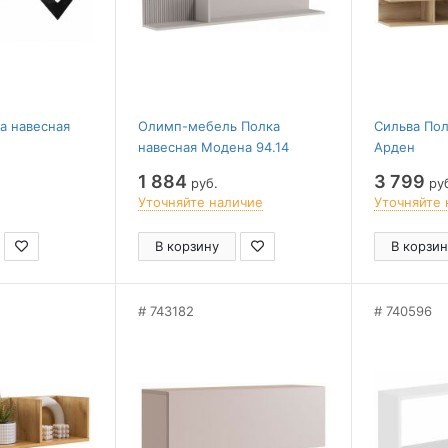
а навесная
Олимп-мебель Полка
Сильва Пол
навесная Модена 94.14
Арден
1 884
3 799
руб.
ру
Уточняйте наличие
Уточняйте 
В корзину
В корзин
743182
740596