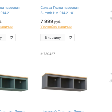
ка навесная
Сильва Полка навесная
014.21
Summit НМ 014.21-01
7 999
б.
руб.
наличие
Уточняйте наличие
у
В корзину
730427
Стандарт Полка
Шведский Стандарт Полка