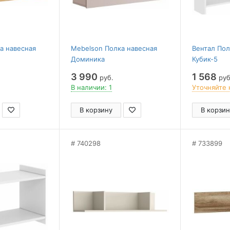
а навесная
Mebelson Полка навесная
Вентал Пол
Доминика
Кубик-5
3 990
1 568
руб.
руб
В наличии: 1
Уточняйте 
В корзину
В корзин
740298
733899