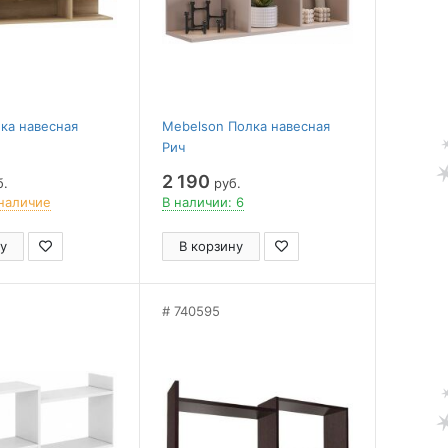
ка навесная
Mebelson Полка навесная
Рич
2 190
б.
руб.
наличие
В наличии: 6
у
В корзину
740595