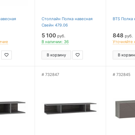
навесная
Столлайн Полка навесная
BTS Полка 
Свейн 479.06
5 100
848
руб.
руб.
ичие
В наличии: 36
Уточняйте 
В корзину
В корзин
732847
732845